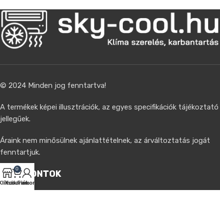
© 2024 Minden jog fenntartva!
A termékek képei illusztrációk, az egyes specifikációk tájékoztató
jellegűek.
Áraink nem minősülnek ajánlattételnek, az árváltoztatás jogát
fenntartjuk.
0
MENÜPONTOK
Klímák
Kosaram
Fiókom
TERMÉKKATEGÓRIÁK
INFORMÁCIÓK