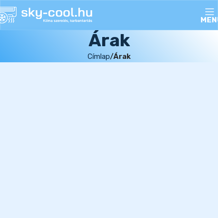
MEN
Árak
Címlap
Árak