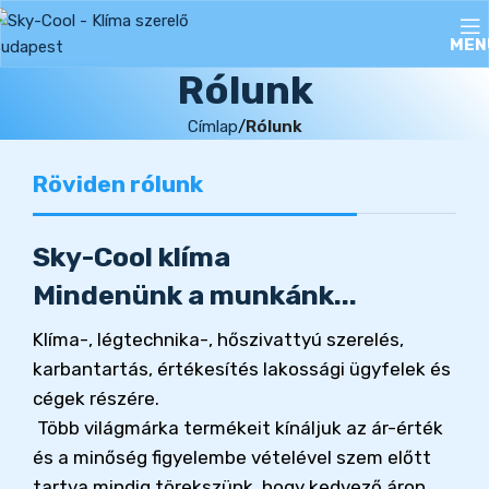
MEN
Rólunk
Címlap
Rólunk
Röviden rólunk
Sky-Cool klíma
Mindenünk a munkánk...
Klíma-, légtechnika-, hőszivattyú szerelés,
karbantartás, értékesítés lakossági ügyfelek és
cégek részére.
Több világmárka termékeit kínáljuk az ár-érték
és a minőség figyelembe vételével szem előtt
tartva mindig törekszünk, hogy kedvező áron,