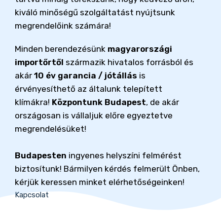
kiváló minőségű szolgáltatást nyújtsunk
megrendelőink számára!
Minden berendezésünk
magyarországi
importőrtől
származik hivatalos forrásból és
akár
10 év garancia / jótállás
is
érvényesíthető az általunk telepített
klímákra!
Központunk Budapest
, de akár
országosan is vállaljuk előre egyeztetve
megrendelésüket!
Budapesten
ingyenes helyszíni felmérést
biztosítunk! Bármilyen kérdés felmerült Önben,
kérjük keressen minket elérhetőségeinken!
Kapcsolat