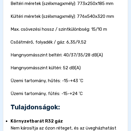
Beltéri méretek (szélxmagxmély): 773x250x185 mm
Kültéri méretek (szélxmagxmély): 776x540x320 mm
Max. csövezési hossz / szintkülönbség: 15/10 m
Csőátmérő, folyadék / gáz: 6,35/9,52
Hangnyomásszint beltéri: 40/37/35/28 dB(A)
Hangnyomásszint kültéri: 52 dB(A)
Üzemi tartomány, hűtés: -15-+43 ˚C
Üzemi tartomány, fűtés: -15-+24 ˚C
Tulajdonságok:
Környzetbarát R32 gáz
Nem károsítja az ózon réteget, és az üvegházhatást