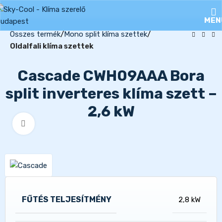
MEN
Összes termék
Mono split klíma szettek
Oldalfali klíma szettek
Cascade CWH09AAA Bora
split inverteres klíma szett –
2,6 kW
Kattints a nagyításhoz
FŰTÉS TELJESÍTMÉNY
2,8 kW