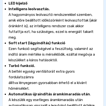
LED kijelző
Intelligens leolvasztás.
A hagyományos leolvasztó rendszerekkel szemben,
amik előre beállított időközönként leolvasztottak (akár
óránként is), az intelligens rendszer csak akkor
futtattja ezt, ha szükséges, ezzel is energiát takarít
meg.
Soft start (lágyindítás) funkció
Ezen funkció segítségével a feszültség, valamint az
indító áram mértéke is mérséklődik, ezáltal megóvja a
készüléket a káros hatásoktól.
Turbó funkció.
A beltéri egység ventilátorát extra gyors
fordulatszámra
állítva lényegesen gyorsabban érhető el a kívánt
hőmérséklet.
Automatikus újraindítás áramkimaradás után
.
A készülék egy esetleges áramkimaradás után
automatikusan visszaáll a legutolsó beállított értékre.