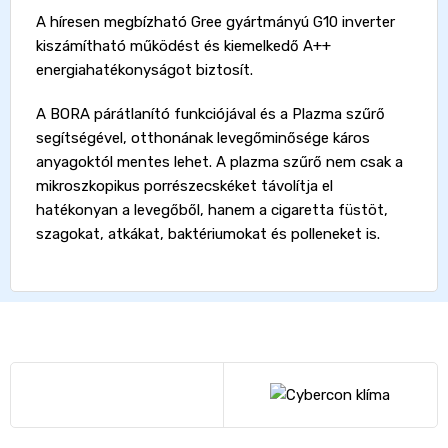
A híresen megbízható Gree gyártmányú G10 inverter
kiszámítható működést és kiemelkedő A++
energiahatékonyságot biztosít.
A BORA párátlanító funkciójával és a Plazma szűrő
segítségével, otthonának levegőminősége káros
anyagoktól mentes lehet. A plazma szűrő nem csak a
mikroszkopikus porrészecskéket távolítja el
hatékonyan a levegőből, hanem a cigaretta füstöt,
szagokat, atkákat, baktériumokat és polleneket is.