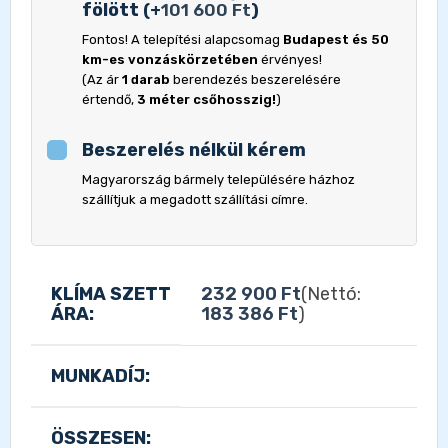
fölött
(
+
101 600
Ft
)
Fontos! A telepítési alapcsomag
Budapest és 50
km-es vonzáskörzetében
érvényes!
(Az ár
1 darab
berendezés beszerelésére
értendő,
3 méter csőhosszig!
)
Beszerelés nélkül kérem
Magyarország bármely településére házhoz
szállítjuk a megadott szállítási címre.
KLÍMA SZETT
232 900
Ft
(Nettó:
ÁRA:
183 386
Ft
)
MUNKADÍJ:
ÖSSZESEN: