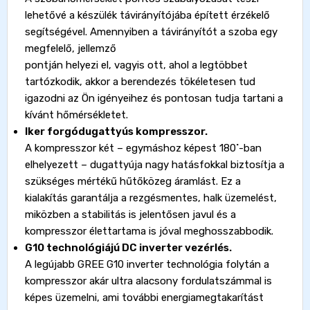
lehetővé a készülék távirányítójába épített érzékelő
segítségével. Amennyiben a távirányítót a szoba egy
megfelelő, jellemző
pontján helyezi el, vagyis ott, ahol a legtöbbet
tartózkodik, akkor a berendezés tökéletesen tud
igazodni az Ön igényeihez és pontosan tudja tartani a
kívánt hőmérsékletet.
Iker forgódugattyús kompresszor.
A kompresszor két – egymáshoz képest 180˚-ban
elhelyezett – dugattyúja nagy hatásfokkal biztosítja a
szükséges mértékű hűtőközeg áramlást. Ez a
kialakítás garantálja a rezgésmentes, halk üzemelést,
miközben a stabilitás is jelentősen javul és a
kompresszor élettartama is jóval meghosszabbodik.
G10 technológiájú DC inverter vezérlés.
A legújabb GREE G10 inverter technológia folytán a
kompresszor akár ultra alacsony fordulatszámmal is
képes üzemelni, ami további energiamegtakarítást