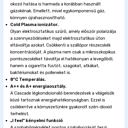
okozó hatása is harmada a korábban használt
gázokénak. Emellett, mivel egykomponensű gáz,
könnyen újrahasznosítható.
Cold Plasma ionizátor.
Olyan elektrosztatikus szűrő, amely először polarizálja
a szennyeződéseket majd elektrosztatikus úton
eltávolítja azokat. Csökkenti a szállópor részecskék
koncentrációját. A plazma nem csak a mikroszkopikus
porrészecskéket távolítja el hatékonyan a levegőből,
hanem a cigaretta füstöt, szagokat, atkákat,
baktériumokat és polleneket is.
8°C Temperálás.
A++ és A+ energiaosztály.
A Cascade légkondicionáló berendezések a világelsők
közé tartoznak energiahatékonyságban. Ezzel is
csökkentve a környezetünkre gyakorolt szén-dioxid
terhelést.
„I feel” kényelmi funkció
A szobahőmérséklet pontos szabályozását teszi