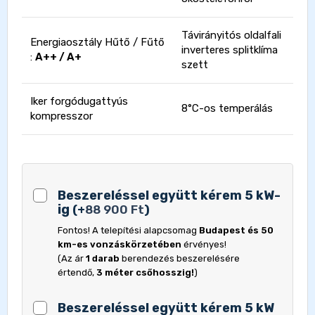
Távirányitós oldalfali
Energiaosztály Hűtő / Fűtő
inverteres splitklíma
:
A++ / A+
szett
Iker forgódugattyús
8°C-os temperálás
kompresszor
Beszereléssel együtt kérem 5 kW-
ig
(
+
88 900
Ft
)
Fontos! A telepítési alapcsomag
Budapest és 50
km-es vonzáskörzetében
érvényes!
(Az ár
1 darab
berendezés beszerelésére
értendő,
3 méter csőhosszig!
)
Beszereléssel együtt kérem 5 kW