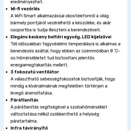
eredményezhet.
Wi-fi vezérlés
A WiFi Smart alkalmazással okostelefonról a világ
bármely pontjáról vezérelhető a készüléke, és akár
csoportba is tudja illeszteni a berendezéseit.
Elegáns keskeny beltéri egység, LED kijelzőve
l
Téli időszakban fagyvédelmi temperálásra is alkalmas a
berendezés azáltal, hogy ebben az üzemmódban 8 ˚C-
os hőmérsékletet tud biztosítani jelentős
energiamegtakarítás mellett.
3 fokozatú ventilátor
A választható sebességfokozatok biztosítják, hogy
mindig a kívánalmaknak megfelelően történjen a
levegő áramoltatása.
Párátlanítás
A párátlanítás segítségével a szobahőmérséklet
változtatása nélkül csökkenthető a helyiség
páratartalma.
Infra távirányító