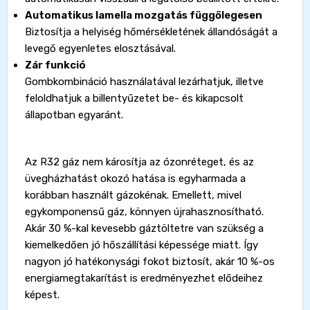
Automatikus lamella mozgatás függőlegesen
Biztosítja a helyiség hőmérsékletének állandóságát a
levegő egyenletes elosztásával.
Zár funkció
Gombkombináció használatával lezárhatjuk, illetve
feloldhatjuk a billentyűzetet be- és kikapcsolt
állapotban egyaránt.
Az R32 gáz nem károsítja az ózonréteget, és az
üvegházhatást okozó hatása is egyharmada a
korábban használt gázokénak. Emellett, mivel
egykomponensű gáz, könnyen újrahasznosítható.
Akár 30 %-kal kevesebb gáztöltetre van szükség a
kiemelkedően jó hőszállítási képessége miatt. Így
nagyon jó hatékonysági fokot biztosít, akár 10 %-os
energiamegtakarítást is eredményezhet elődeihez
képest.