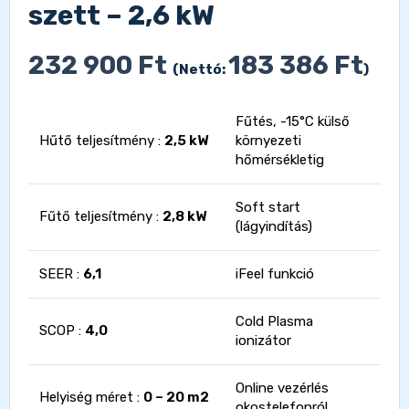
szett – 2,6 kW
232 900
Ft
183 386
Ft
(Nettó:
)
Fűtés, -15°C külső
Hűtő teljesítmény :
2,5 kW
környezeti
hőmérsékletig
Soft start
Fűtő teljesítmény :
2,8 kW
(lágyindítás)
SEER :
6,1
iFeel funkció
Cold Plasma
SCOP :
4,0
ionizátor
Online vezérlés
Helyiség méret :
0 – 20 m2
okostelefonról