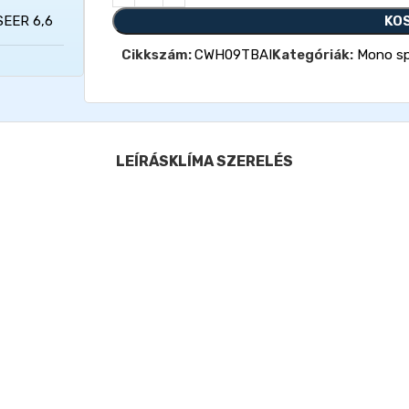
KO
SEER 6,6
Cikkszám:
CWH09TBAI
Kategóriák:
Mono spl
LEÍRÁS
KLÍMA SZERELÉS