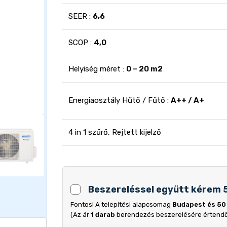
SEER :
6,6
SCOP :
4,0
Helyiség méret :
0 – 20 m2
Energiaosztály Hűtő / Fűtő :
A++ / A+
4 in 1 szűrő, Rejtett kijelző
Beszereléssel együtt kérem 
Fontos! A telepítési alapcsomag
Budapest és 50
(Az ár
1 darab
berendezés beszerelésére értend