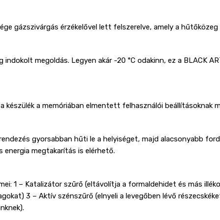
e gázszivárgás érzékelővel lett felszerelve, amely a hűtőközeg e
ag indokolt megoldás. Legyen akár -20 °C odakinn, ez a BLACK A
készülék a memóriában elmentett felhasználói beállításoknak m
dezés gyorsabban hűti le a helyiséget, majd alacsonyabb fordu
energia megtakarítás is elérhető.
ei: 1 – Katalizátor szűrő (eltávolítja a formaldehidet és más illé
gokat) 3 – Aktív szénszűrő (elnyeli a levegőben lévő részecskéket
ünknek).