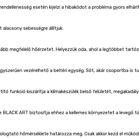
rendellenesség esetén kijelzi a hibakódot a probléma gyors elhárí
t alacsony sebességre állítjuk.
nkább megfelelő hőérzetet. Helyezzük oda, ahol a legtöbbet tartó
egyszerűen vezérelhető a beltéri egység. Sőt, akár csoportba is tud
tító funkció kiszárítja a klímakészülék belső felületét, megakad
e BLACK ART biztosítja ehhez a kellemes környezetet a levegő t
logtató hőmérséklete határozza meg. Csak akkor kezd el működni 