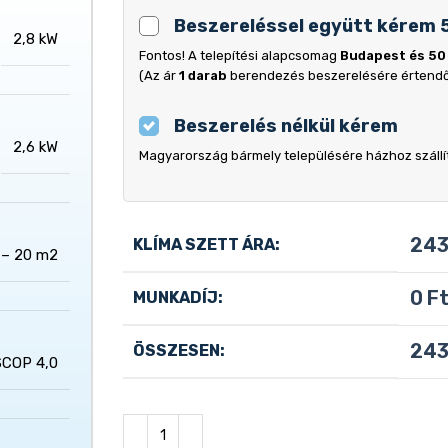
Beszereléssel együtt kérem 
2,8 kW
Fontos! A telepítési alapcsomag
Budapest és 50
(Az ár
1 darab
berendezés beszerelésére értend
Beszerelés nélkül kérem
2,6 kW
Magyarország bármely településére házhoz szállítj
243
KLÍMA SZETT ÁRA:
 – 20 m2
0
F
MUNKADÍJ:
243
ÖSSZESEN:
SCOP 4,0