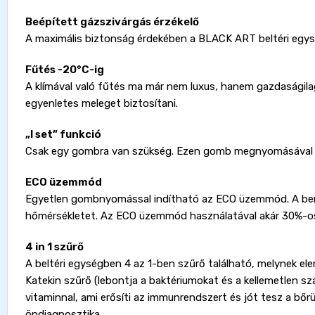
Beépített gázszivárgás érzékelő
A maximális biztonság érdekében a BLACK ART beltéri egység
Fűtés -20°C-ig
A klímával való fűtés ma már nem luxus, hanem gazdaságil
egyenletes meleget biztosítani.
„I set” funkció
Csak egy gombra van szükség. Ezen gomb megnyomásával a 
ECO üzemmód
Egyetlen gombnyomással indítható az ECO üzemmód. A beren
hőmérsékletet. Az ECO üzemmód használatával akár 30%-os 
4 in 1 szűrő
A beltéri egységben 4 az 1-ben szűrő található, melynek elem
Katekin szűrő (lebontja a baktériumokat és a kellemetlen sza
vitaminnal, ami erősíti az immunrendszert és jót tesz a bőr
öndiagnosztika