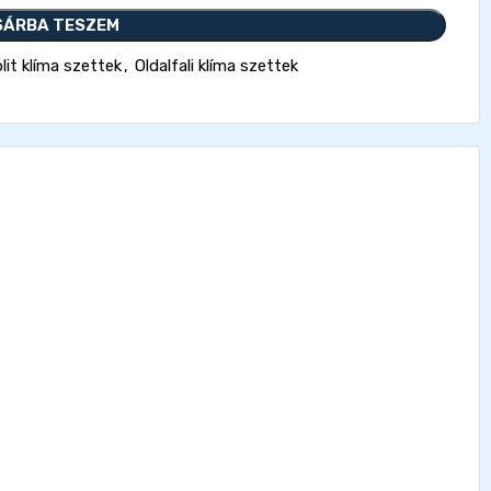
SÁRBA TESZEM
it klíma szettek
,
Oldalfali klíma szettek