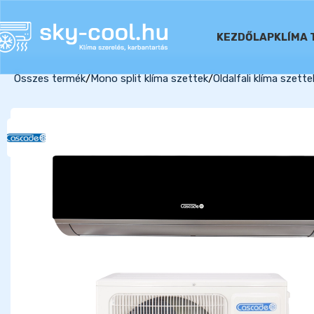
KEZDŐLAP
KLÍMA 
Összes termék
Mono split klíma szettek
Oldalfali klíma szette