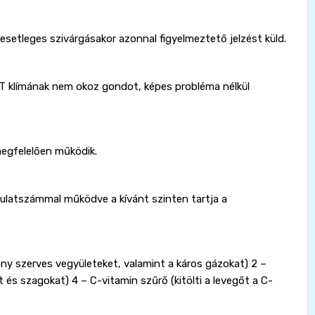
setleges szivárgásakor azonnal figyelmeztető jelzést küld.
RT klímának nem okoz gondot, képes probléma nélkül
egfelelően működik.
latszámmal működve a kívánt szinten tartja a
kony szerves vegyületeket, valamint a káros gázokat) 2 –
 és szagokat) 4 – C-vitamin szűrő (kitölti a levegőt a C-