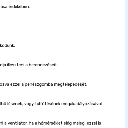
tása érdekében.
zkodunk.
ja illeszteni a berendezéseit.
ályozva ezzel a penészgomba megtelepedését.
úlhűtésének, vagy túlfűtésének megakadályozásával.
a ventilátor, ha a hőmérséklet elég meleg, ezzel is