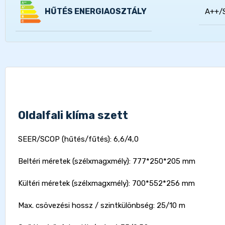
HŰTÉS ENERGIAOSZTÁLY
A++/
Oldalfali klíma szett
SEER/SCOP (hűtés/fűtés): 6,6/4,0
Beltéri méretek (szélxmagxmély): 777*250*205 mm
Kültéri méretek (szélxmagxmély): 700*552*256 mm
Max. csövezési hossz / szintkülönbség: 25/10 m