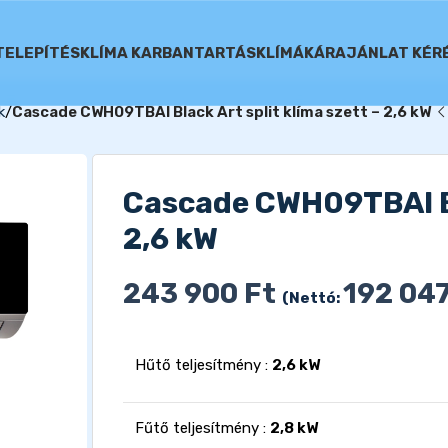
TELEPÍTÉS
KLÍMA KARBANTARTÁS
KLÍMÁK
ÁRAJÁNLAT KÉR
k
Cascade CWH09TBAI Black Art split klíma szett – 2,6 kW
Cascade CWH09TBAI Bla
2,6 kW
243 900
Ft
192 04
(Nettó:
Hűtő teljesítmény :
2,6 kW
Fűtő teljesítmény :
2,8 kW