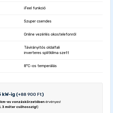
iFeel funkció
Szuper csendes
Online vezérlés okostelefonról
Távirányitós oldalfali
inverteres splitklíma szett
8°C-os temperálás
5 kW-ig
(
+
88 900
Ft
)
 km-es vonzáskörzetében
érvényes!
ő,
3 méter csőhosszig!
)