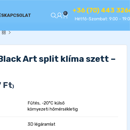
+36 (70) 443 326
0
ÉS
KAPCSOLAT
Hétfő-Szombat: 9:00 - 19:
ck Art split klíma szett –
7
Ft
)
Fűtés, -20°C külső
környezeti hőmérsékletig
3D légáramlat