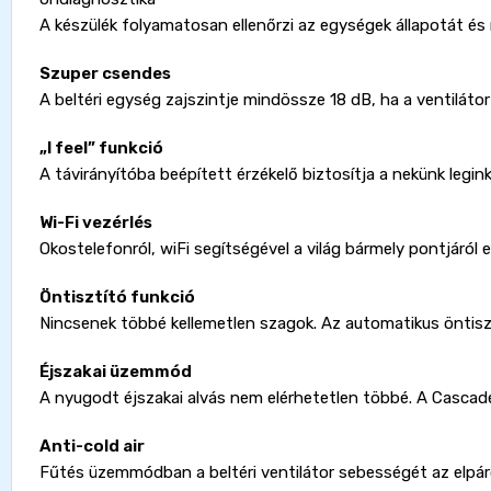
A készülék folyamatosan ellenőrzi az egységek állapotát és 
Szuper csendes
A beltéri egység zajszintje mindössze 18 dB, ha a ventilátor
„I feel” funkció
A távirányítóba beépített érzékelő biztosítja a nekünk legi
Wi-Fi vezérlés
Okostelefonról, wiFi segítségével a világ bármely pontjáról 
Öntisztító funkció
Nincsenek többé kellemetlen szagok. Az automatikus öntisz
Éjszakai üzemmód
A nyugodt éjszakai alvás nem elérhetetlen többé. A Cascad
Anti-cold air
Fűtés üzemmódban a beltéri ventilátor sebességét az elpáro