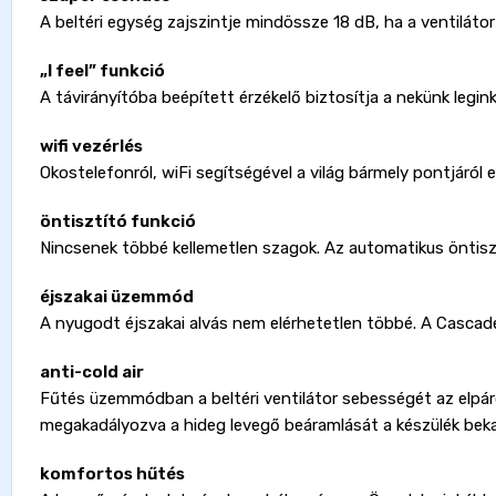
A beltéri egység zajszintje mindössze 18 dB, ha a ventilátor
„I feel” funkció
A távirányítóba beépített érzékelő biztosítja a nekünk legi
wifi vezérlés
Okostelefonról, wiFi segítségével a világ bármely pontjáról 
öntisztító funkció
Nincsenek többé kellemetlen szagok. Az automatikus öntisz
éjszakai üzemmód
A nyugodt éjszakai alvás nem elérhetetlen többé. A Cascad
anti-cold air
Fűtés üzemmódban a beltéri ventilátor sebességét az elpáro
megakadályozva a hideg levegő beáramlását a készülék beka
komfortos hűtés