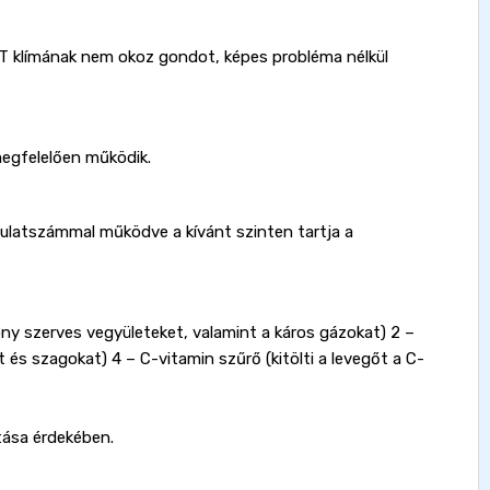
RT klímának nem okoz gondot, képes probléma nélkül
egfelelően működik.
latszámmal működve a kívánt szinten tartja a
kony szerves vegyületeket, valamint a káros gázokat) 2 –
 és szagokat) 4 – C-vitamin szűrő (kitölti a levegőt a C-
tása érdekében.