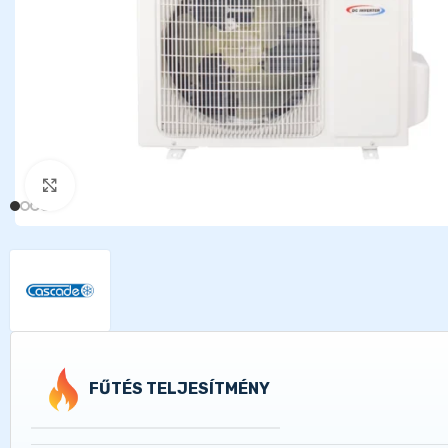
Kattints a nagyításhoz
FŰTÉS TELJESÍTMÉNY