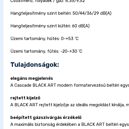
Csőátmérő, folyadék / gáz: 6,35/9,52
Hangteljesítmény szint beltéri: 50/44/36/29 dB(A)
Hangteljesítmény szint kültéri: 60 dB(A)
Üzemi tartomány, hűtés: 0-+53 ˚C
Üzemi tartomány, fűtés: -20-+30 ˚C
Tulajdonságok:
elegáns megjelenés
A Cascade BLACK ART modern formatervezésű beltéri egység
rejtett kijelző
A BLACK ART rejtett kijelzője az ideális megoldást kínálja, 
beépített gázszivárgás érzékelő
A maximális biztonság érdekében a BLACK ART beltéri egység