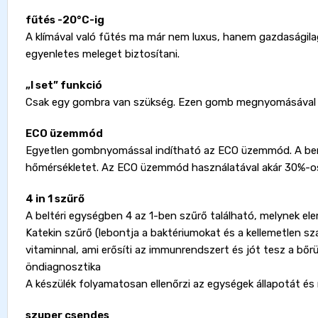
fűtés -20°C-ig
A klímával való fűtés ma már nem luxus, hanem gazdaságil
egyenletes meleget biztosítani.
„I set” funkció
Csak egy gombra van szükség. Ezen gomb megnyomásával a 
ECO üzemmód
Egyetlen gombnyomással indítható az ECO üzemmód. A beren
hőmérsékletet. Az ECO üzemmód használatával akár 30%-os 
4 in 1 szűrő
A beltéri egységben 4 az 1-ben szűrő található, melynek elem
Katekin szűrő (lebontja a baktériumokat és a kellemetlen sza
vitaminnal, ami erősíti az immunrendszert és jót tesz a bőr
öndiagnosztika
A készülék folyamatosan ellenőrzi az egységek állapotát és 
szuper csendes