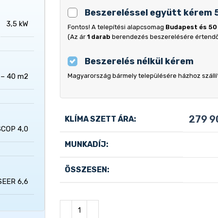
Beszereléssel együtt kérem 
3,5 kW
Fontos! A telepítési alapcsomag
Budapest és 50
(Az ár
1 darab
berendezés beszerelésére értend
Beszerelés nélkül kérem
Magyarország bármely településére házhoz szállítj
 – 40 m2
279 
KLÍMA SZETT ÁRA:
SCOP 4,0
MUNKADÍJ:
ÖSSZESEN:
SEER 6,6