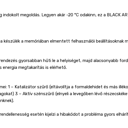
ag indokolt megoldás. Legyen akár -20 °C odakinn, ez a BLACK A
készülék a memóriában elmentett felhasználói beállításoknak m
dezés gyorsabban hűti le a helyiséget, majd alacsonyabb fordu
energia megtakarítás is elérhető.
ei: 1 – Katalizátor szűrő (eltávolítja a formaldehidet és más illé
gokat) 3 – Aktív szénszűrő (elnyeli a levegőben lévő részecskéket
ünknek).
rendellenesség esetén kijelzi a hibakódot a probléma gyors elhárí