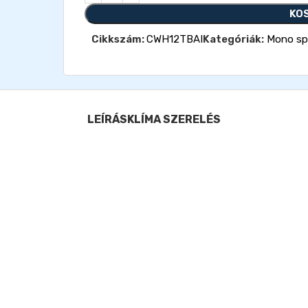
KO
Cikkszám:
CWH12TBAI
Kategóriák:
Mono spl
LEÍRÁS
KLÍMA SZERELÉS