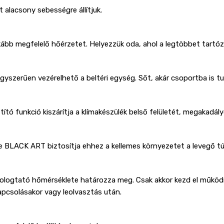
t alacsony sebességre állítjuk.
nkább megfelelő hőérzetet. Helyezzük oda, ahol a legtöbbet tartó
egyszerűen vezérelhető a beltéri egység. Sőt, akár csoportba is tud
tító funkció kiszárítja a klímakészülék belső felületét, megakad
e BLACK ART biztosítja ehhez a kellemes környezetet a levegő t
logtató hőmérséklete határozza meg. Csak akkor kezd el működni 
pcsolásakor vagy leolvasztás után.