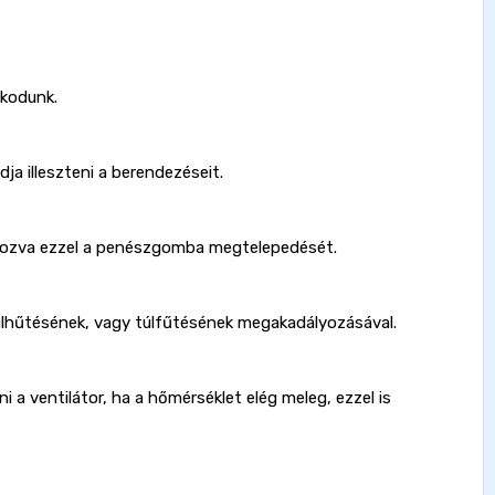
zkodunk.
ja illeszteni a berendezéseit.
ályozva ezzel a penészgomba megtelepedését.
úlhűtésének, vagy túlfűtésének megakadályozásával.
a ventilátor, ha a hőmérséklet elég meleg, ezzel is