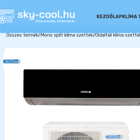
KEZDŐLAP
KLÍMA 
Összes termék
Mono split klíma szettek
Oldalfali klíma szette