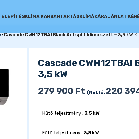
TELEPÍTÉS
KLÍMA KARBANTARTÁS
KLÍMÁK
ÁRAJÁNLAT KÉR
k
Cascade CWH12TBAI Black Art split klíma szett – 3,5 kW
Cascade CWH12TBAI Bla
3,5 kW
279 900
Ft
220 39
(Nettó:
Hűtő teljesítmény :
3,5 kW
Fűtő teljesítmény :
3,8 kW