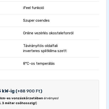
iFeel funkció
Szuper csendes
Online vezérlés okostelefonról
Távirányitós oldalfali
inverteres splitklíma szett
8°C-os temperálás
5 kW-ig
(
+
88 900
Ft
)
 km-es vonzáskörzetében
érvényes!
ő,
3 méter csőhosszig!
)