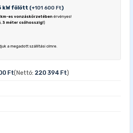
5 kW fölött
(
+
101 600
Ft
)
 km-es vonzáskörzetében
érvényes!
ő,
3 méter csőhosszig!
)
uk a megadott szállítási címre.
900
Ft
(Nettó:
220 394
Ft
)