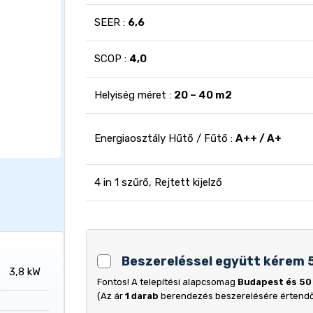
SEER :
6,6
SCOP :
4,0
Helyiség méret :
20 – 40 m2
Energiaosztály Hűtő / Fűtő :
A++ / A+
4 in 1 szűrő, Rejtett kijelző
Beszereléssel együtt kérem 
3,8 kW
Fontos! A telepítési alapcsomag
Budapest és 50
(Az ár
1 darab
berendezés beszerelésére értend