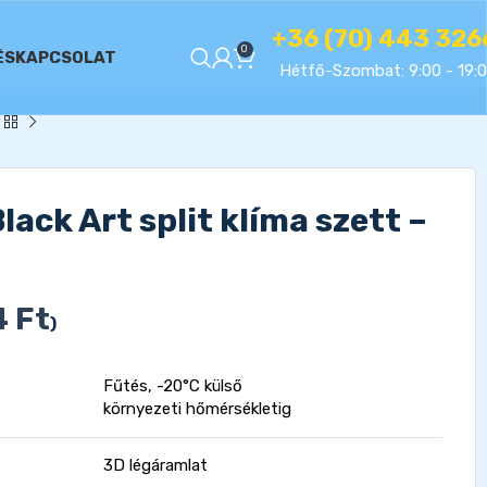
+36 (70) 443 326
0
ÉS
KAPCSOLAT
Hétfő-Szombat: 9:00 - 19:
ck Art split klíma szett –
4
Ft
)
Fűtés, -20°C külső
környezeti hőmérsékletig
3D légáramlat