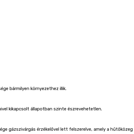
e bármilyen környezethez illik.
mivel kikapcsolt állapotban szinte észrevehetetlen.
e gázszivárgás érzékelővel lett felszerelve, amely a hűtőközeg e