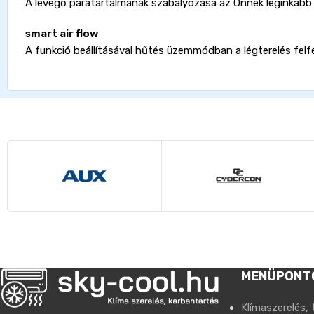
A levegő páratartalmának szabályozása az Önnek leginkább m
smart air flow
A funkció beállításával hűtés üzemmódban a légterelés felf
MENÜPONT
Klímaszerelés, 