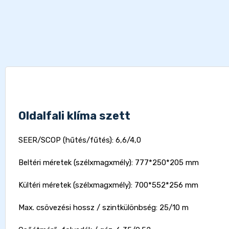
Oldalfali klíma szett
SEER/SCOP (hűtés/fűtés): 6,6/4,0
Beltéri méretek (szélxmagxmély): 777*250*205 mm
Kültéri méretek (szélxmagxmély): 700*552*256 mm
Max. csövezési hossz / szintkülönbség: 25/10 m