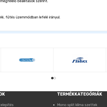
egfelelő beállítások szerint.
elé, fűtés üzemmódban lefelé irányul.
OK
TERMÉKKATEGÓRIÁK
telepítés
Mono split klíma szettek