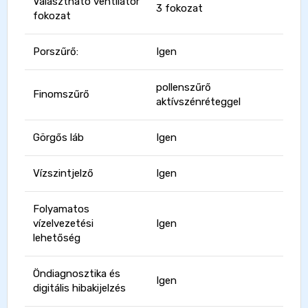
Választható ventilátor
3 fokozat
fokozat
Porszűrő:
Igen
pollenszűrő
Finomszűrő
aktívszénréteggel
Görgős láb
Igen
Vízszintjelző
Igen
Folyamatos
vízelvezetési
Igen
lehetőség
Öndiagnosztika és
Igen
digitális hibakijelzés