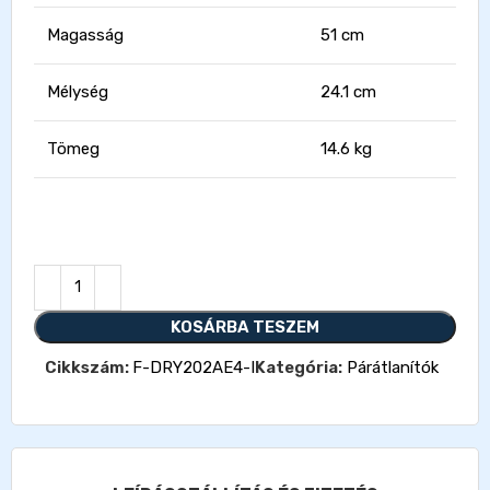
Magasság
51 cm
Mélység
24.1 cm
Tömeg
14.6 kg
KOSÁRBA TESZEM
Cikkszám:
F-DRY202AE4-I
Kategória:
Párátlanítók