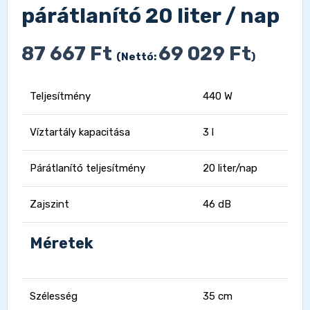
párátlanító 20 liter / nap
87 667
Ft
69 029
Ft
(Nettó:
)
Teljesítmény
440 W
Víztartály kapacitása
3 l
Párátlanító teljesítmény
20 liter/nap
Zajszint
46 dB
Méretek
Szélesség
35 cm