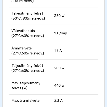
80% rel.nedv.)
Teljesítmény felvét
360 W
(30°C; 80% rel.nedv.)
Vízleválasztás
10 l/nap
(27°C;60% rel.nedv.)
Áramfelvétel
1.7 A
(27°C;60% rel.nedv.)
Teljesítmény felvét
280 W
(27°C;60% rel.nedv.)
Max. teljesítmény
440 W
felvét (W)
Max. áramfelvétel
2.3 A