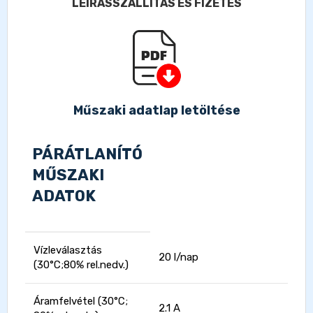
LEÍRÁS
SZÁLLÍTÁS ÉS FIZETÉS
Műszaki adatlap letöltése
PÁRÁTLANÍTÓ
MŰSZAKI
ADATOK
Vízleválasztás
20 l/nap
(30°C;80% rel.nedv.)
Áramfelvétel (30°C;
2.1 A