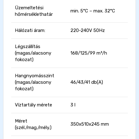
Üzemeltetési
min. 5°C – max. 32°C
hőmérséklethatár
Hálózati áram:
220-240V 50Hz
Légszállítás
(magas/alacsony
168/125/99 m³/h
fokozat)
Hangnyomásszint
(magas/alacsony
46/43/41 db(A)
fokozat)
Víztartály mérete
3 l
Méret
350x510x245 mm
(szél./mag./mély.)