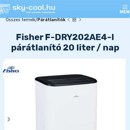
MEN
Összes termék
Párátlanítók
Fisher F-DRY202AE4-I
párátlanító 20 liter / nap