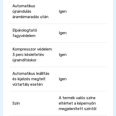
Automatikus
újraindulás
Igen
áramkimaradás után
Elpárologtató
Igen
fagyvédelem
Kompresszor védelem:
3 perc késleltetés
Igen
újraindításkor
Automatikus leállítás
és kijelzés megtelt
Igen
víztartály esetén
A termék valós színe
Szín
eltérhet a képernyőn
megjelenített színtől