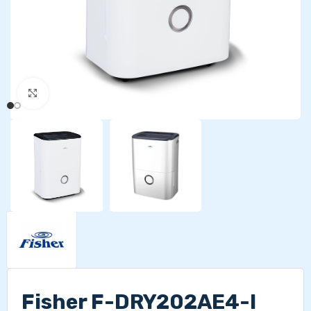
Kattints a nagyításhoz
Fisher F-DRY202AE4-I