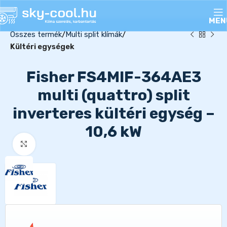
MEN
Összes termék
Multi split klímák
Kültéri egységek
Fisher FS4MIF-364AE3
multi (quattro) split
inverteres kültéri egység –
10,6 kW
Kattints a nagyításhoz