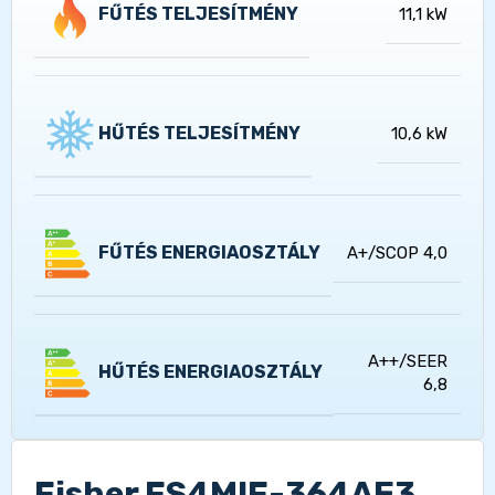
FŰTÉS TELJESÍTMÉNY
11,1 kW
HŰTÉS TELJESÍTMÉNY
10,6 kW
FŰTÉS ENERGIAOSZTÁLY
A+/SCOP 4,0
A++/SEER
HŰTÉS ENERGIAOSZTÁLY
6,8
Fisher FS4MIF-364AE3