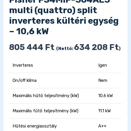
multi (quattro) split
inverteres kültéri egység
– 10,6 kW
805 444
Ft
634 208
Ft
(Nettó:
)
Inverteres
Igen
On/off klíma
Nem
Maximális hűtő teljesítmény (kW)
10.6 kW
Maximális fűtő teljesítmény (kW)
11.1 kW
Hűtési energiaosztály
A++