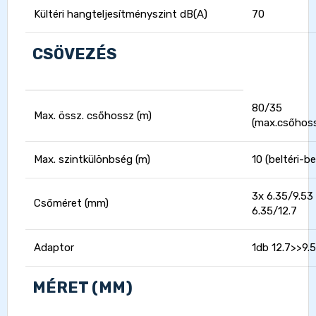
Kültéri hangteljesítményszint dB(A)
70
CSÖVEZÉS
80/35
Max. össz. csőhossz (m)
(max.csőhoss
Max. szintkülönbség (m)
10 (beltéri-be
3x 6.35/9.53 
Csőméret (mm)
6.35/12.7
Adaptor
1db 12.7>>9.
MÉRET (MM)