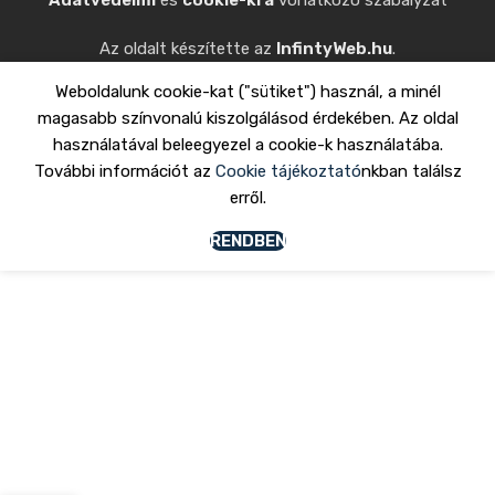
Adatvédelmi
és
cookie-kra
vonatkozó szabályzat
Az oldalt készítette az
InfintyWeb.hu
.
Weboldalunk cookie-kat ("sütiket") használ, a minél
magasabb színvonalú kiszolgálásod érdekében. Az oldal
használatával beleegyezel a cookie-k használatába.
További információt az
Cookie tájékoztató
nkban találsz
erről.
RENDBEN