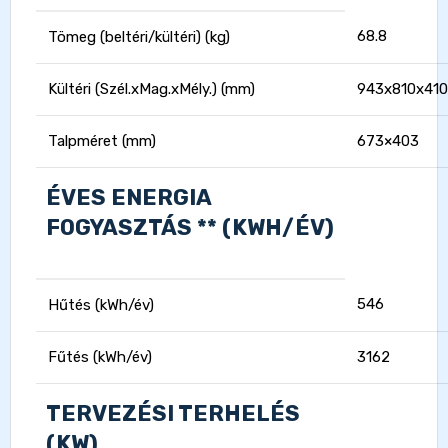
68.8
Tömeg (beltéri/kültéri) (kg)
Kültéri (Szél.xMag.xMély.) (mm)
943x810x410
Talpméret (mm)
673×403
ÉVES ENERGIA
FOGYASZTÁS ** (KWH/ÉV)
546
Hűtés (kWh/év)
Fűtés (kWh/év)
3162
TERVEZÉSI TERHELÉS
(KW)