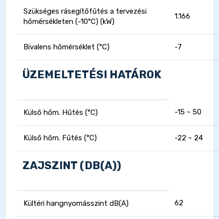
Szükséges rásegítőfűtés a tervezési
1.166
hőmérsékleten (-10°C) (kW)
Bivalens hőmérséklet (°C)
-7
ÜZEMELTETÉSI HATÁROK
-15 ~ 50
Külső hőm. Hűtés (°C)
Külső hőm. Fűtés (°C)
-22 ~ 24
ZAJSZINT (DB(A))
62
Kültéri hangnyomásszint dB(A)