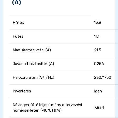
(A)
13.8
Hűtés
Fűtés
11.1
Max. áramfelvétel (A)
21.5
Javasolt biztosíték (A)
C25A
Hálózati áram (V/f/Hz)
230/1/50
Inverteres
Igen
Névleges fűtőteljesítmény a tervezési
7.834
hőmérsékleten (-10°C) (kW)