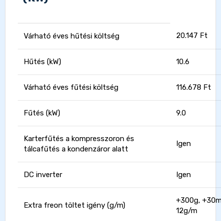
20.147 Ft
Várható éves hűtési költség
Hűtés (kW)
10.6
Várható éves fűtési költség
116.678 Ft
Fűtés (kW)
9.0
Karterfűtés a kompresszoron és
Igen
tálcafűtés a kondenzáror alatt
DC inverter
Igen
+300g, +30m
Extra freon töltet igény (g/m)
12g/m