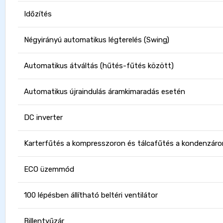
Időzítés
Négyirányú automatikus légterelés (Swing)
Automatikus átváltás (hűtés-fűtés között)
Automatikus újraindulás áramkimaradás esetén
DC inverter
Karterfűtés a kompresszoron és tálcafűtés a kondenzáror
ECO üzemmód
100 lépésben állítható beltéri ventilátor
Billentyűzár