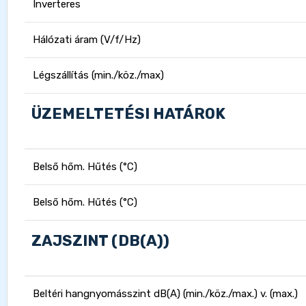
Inverteres
Hálózati áram (V/f/Hz)
Légszállítás (min./köz./max)
ÜZEMELTETÉSI HATÁROK
Belső hőm. Hűtés (°C)
Belső hőm. Hűtés (°C)
ZAJSZINT (DB(A))
Beltéri hangnyomásszint dB(A) (min./köz./max.) v. (max.)