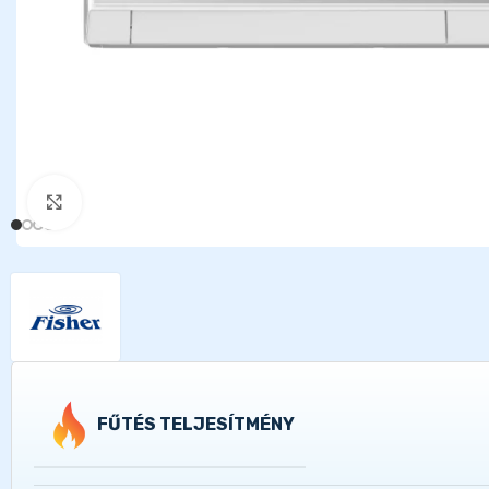
Kattints a nagyításhoz
FŰTÉS TELJESÍTMÉNY