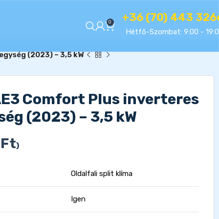
+36 (70) 443 326
0
Hétfő-Szombat: 9:00 - 19:
 egység (2023) – 3,5 kW
E3 Comfort Plus inverteres
ység (2023) – 3,5 kW
0
Ft
)
Oldalfali split klíma
Igen