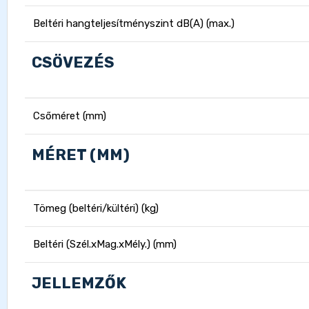
Beltéri hangteljesítményszint dB(A) (max.)
CSÖVEZÉS
Csőméret (mm)
MÉRET (MM)
Tömeg (beltéri/kültéri) (kg)
Beltéri (Szél.xMag.xMély.) (mm)
JELLEMZŐK