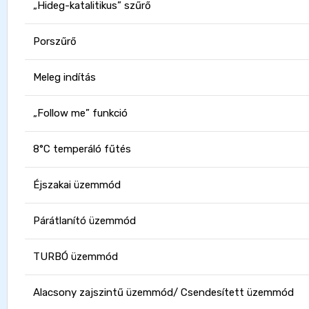
„Hideg-katalitikus” szűrő
Porszűrő
Meleg indítás
„Follow me” funkció
8°C temperáló fűtés
Éjszakai üzemmód
Párátlanító üzemmód
TURBÓ üzemmód
Alacsony zajszintű üzemmód/ Csendesített üzemmód