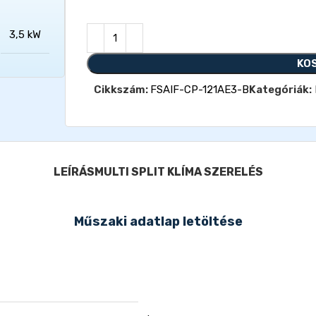
3,5 kW
KO
Cikkszám:
FSAIF-CP-121AE3-B
Kategóriák:
LEÍRÁS
MULTI SPLIT KLÍMA SZERELÉS
Műszaki adatlap letöltése