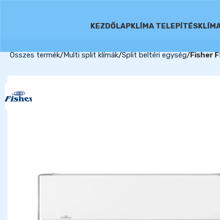
KEZDŐLAP
KLÍMA TELEPÍTÉS
KLÍM
Összes termék
Multi split klímák
Split beltéri egység
Fisher 