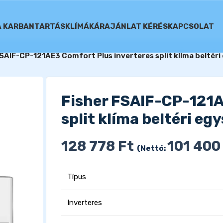
A KARBANTARTÁS
KLÍMÁK
ÁRAJÁNLAT KÉRÉS
KAPCSOLAT
FSAIF-CP-121AE3 Comfort Plus inverteres split klíma beltéri
Fisher FSAIF-CP-121A
split klíma beltéri eg
128 778
Ft
101 40
(Nettó:
Típus
Inverteres