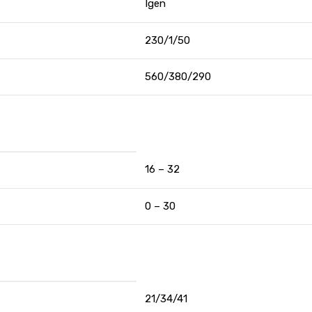
Igen
230/1/50
560/380/290
16 – 32
0 – 30
21/34/41