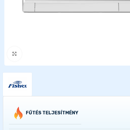
Kattints a nagyításhoz
FŰTÉS TELJESÍTMÉNY