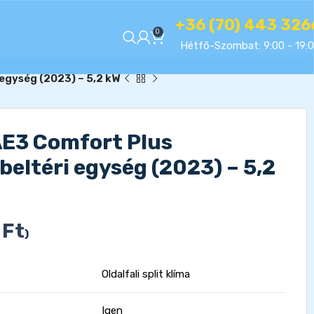
+36 (70) 443 326
0
Hétfő-Szombat: 9:00 - 19:
 egység (2023) – 5,2 kW
AE3 Comfort Plus
 beltéri egység (2023) – 5,2
0
Ft
)
Oldalfali split klíma
Igen