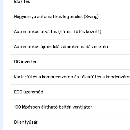
Időzítés
Négyirányú automatikus légterelés (Swing)
Automatikus átváltás (hűtés-fűtés között)
Automatikus újraindulás áramkimaradás esetén
DC inverter
Karterfűtés a kompresszoron és tálcafűtés a kondenzáror
ECO üzemmód
100 lépésben állítható beltéri ventilátor
Billentyűzár