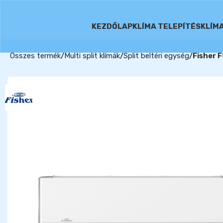
KEZDŐLAP
KLÍMA TELEPÍTÉS
KLÍM
Összes termék
Multi split klímák
Split beltéri egység
Fisher 