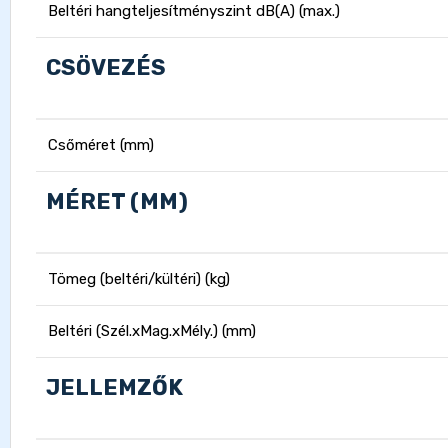
Beltéri hangteljesítményszint dB(A) (max.)
CSÖVEZÉS
Csőméret (mm)
MÉRET (MM)
Tömeg (beltéri/kültéri) (kg)
Beltéri (Szél.xMag.xMély.) (mm)
JELLEMZŐK