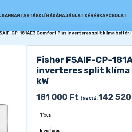
A KARBANTARTÁS
KLÍMÁK
ÁRAJÁNLAT KÉRÉS
KAPCSOLAT
FSAIF-CP-181AE3 Comfort Plus inverteres split klíma beltéri
Fisher FSAIF-CP-181
inverteres split klíma
kW
181 000
Ft
142 52
(Nettó:
Típus
Inverteres