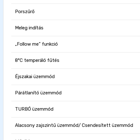
Porszűrő
Meleg indítás
„Follow me” funkció
8°C temperáló fűtés
Éjszakai üzemmód
Párátlanító üzemmód
TURBÓ üzemmód
Alacsony zajszintű üzemmód/ Csendesített üzemmód