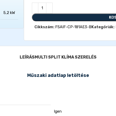
5,2 kW
KO
Cikkszám:
FSAIF-CP-181AE3-B
Kategóriák:
LEÍRÁS
MULTI SPLIT KLÍMA SZERELÉS
Műszaki adatlap letöltése
Igen