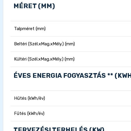
MÉRET (MM)
Talpméret (mm)
Beltéri (Szél.xMag.xMély.) (mm)
Kültéri (Szél.xMag.xMély.) (mm)
ÉVES ENERGIA FOGYASZTÁS ** (KW
Hűtés (kWh/év)
Fűtés (kWh/év)
TERVEZÉSI TERHELÉS (KW)