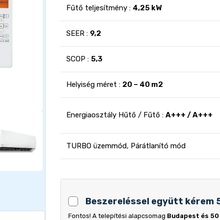
Fűtő teljesítmény :
4,25 kW
SEER :
9,2
SCOP :
5,3
Helyiség méret :
20 – 40 m2
Energiaosztály Hűtő / Fűtő :
A+++ / A+++
TURBO üzemmód, Párátlanító mód
Beszereléssel együtt kérem 
Fontos! A telepítési alapcsomag
Budapest és 50