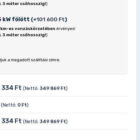
ő,
3 méter csőhosszig!
)
5 kW fölött
(
+
101 600
Ft
)
 km-es vonzáskörzetében
érvényes!
ő,
3 méter csőhosszig!
)
uk a megadott szállítási címre.
 334
Ft
(Nettó:
349 869
Ft
)
(Nettó:
0
Ft
)
 334
Ft
(Nettó:
349 869
Ft
)