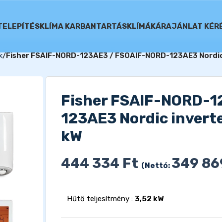
TELEPÍTÉS
KLÍMA KARBANTARTÁS
KLÍMÁK
ÁRAJÁNLAT KÉR
k
Fisher FSAIF-NORD-123AE3 / FSOAIF-NORD-123AE3 Nordic in
Fisher FSAIF-NORD-1
123AE3 Nordic inverter
kW
444 334
Ft
349 8
(Nettó:
Hűtő teljesítmény :
3,52 kW