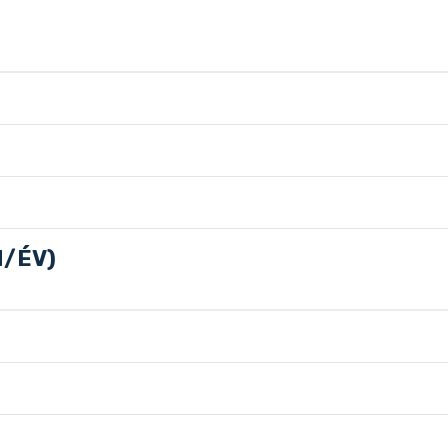
H/ÉV)