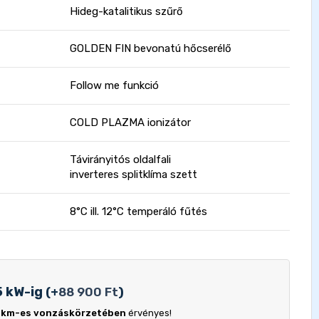
Hideg-katalitikus szűrő
GOLDEN FIN bevonatú hőcserélő
Follow me funkció
COLD PLAZMA ionizátor
Távirányitós oldalfali
inverteres splitklíma szett
8°C ill. 12°C temperáló fűtés
5 kW-ig
(
+
88 900
Ft
)
 km-es vonzáskörzetében
érvényes!