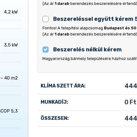
(Az ár
1 darab
berendezés beszerelésére értend
4,2 kW
Beszereléssel együtt kérem 
Fontos! A telepítési alapcsomag
Budapest és 50
(Az ár
1 darab
berendezés beszerelésére értend
3,5 kW
Beszerelés nélkül kérem
Magyarország bármely településére házhoz szállítj
 – 40 m2
444
KLÍMA SZETT ÁRA:
0
Ft
MUNKADÍJ:
COP 5,3
444
ÖSSZESEN: