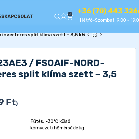
+36 (70) 443 326
0
ÉS
KAPCSOLAT
Hétfő-Szombat: 9:00 - 19:
verteres split klíma szett – 3,5 kW
23AE3 / FSOAIF-NORD-
es split klíma szett – 3,5
69
Ft
)
Fűtés, -30°C külső
környezeti hőmérsékletig