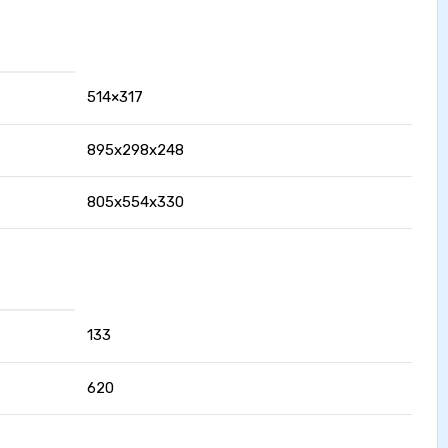
514×317
895x298x248
805x554x330
133
620