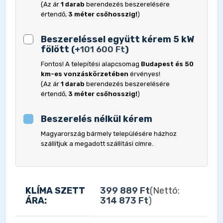
(Az ár
1 darab
berendezés beszerelésére
értendő,
3 méter csőhosszig!
)
Beszereléssel együtt kérem 5 kW
fölött
(
+
101 600
Ft
)
Fontos! A telepítési alapcsomag
Budapest és 50
km-es vonzáskörzetében
érvényes!
(Az ár
1 darab
berendezés beszerelésére
értendő,
3 méter csőhosszig!
)
Beszerelés nélkül kérem
Magyarország bármely településére házhoz
szállítjuk a megadott szállítási címre.
KLÍMA SZETT
399 889
Ft
(Nettó:
ÁRA:
314 873
Ft
)