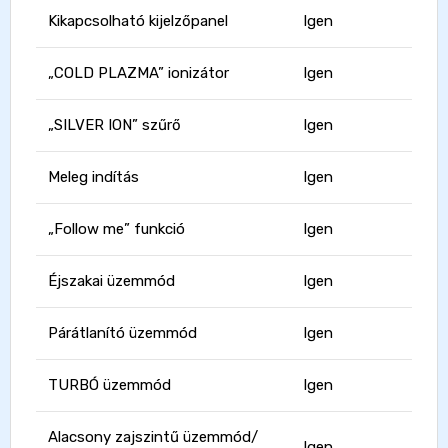
Kikapcsolható kijelzőpanel
Igen
„COLD PLAZMA” ionizátor
Igen
„SILVER ION” szűrő
Igen
Meleg indítás
Igen
„Follow me” funkció
Igen
Éjszakai üzemmód
Igen
Párátlanító üzemmód
Igen
TURBÓ üzemmód
Igen
Alacsony zajszintű üzemmód/
Igen