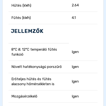
2.64
Hűtés (kWh)
Fűtés (kWh)
4.1
JELLEMZŐK
8°C ill. 12°C temperáló fűtés
Igen
funkció
Növelt hatékonyságú porszűrő
Igen
Erőteljes hűtés és fűtés
Igen
alacsony hőmérsékleten is
Mozgásérzékelő
Igen