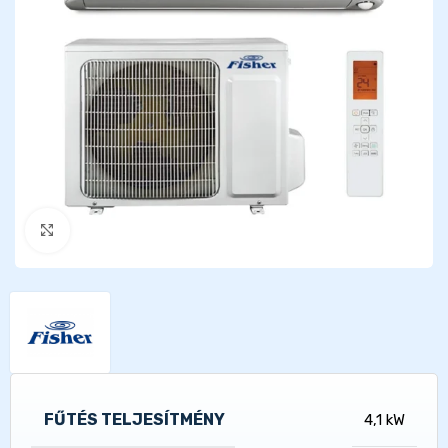
Kattints a nagyításhoz
FŰTÉS TELJESÍTMÉNY
4,1 kW