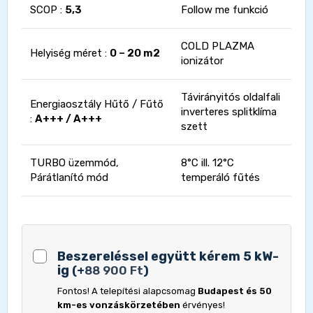
SCOP :
5,3
Follow me funkció
COLD PLAZMA
Helyiség méret :
0 – 20 m2
ionizátor
Távirányitós oldalfali
Energiaosztály Hűtő / Fűtő
inverteres splitklíma
:
A+++ / A+++
szett
TURBO üzemmód,
8°C ill. 12°C
Párátlanító mód
temperáló fűtés
Beszereléssel együtt kérem 5 kW-
ig
(
+
88 900
Ft
)
Fontos! A telepítési alapcsomag
Budapest és 50
km-es vonzáskörzetében
érvényes!