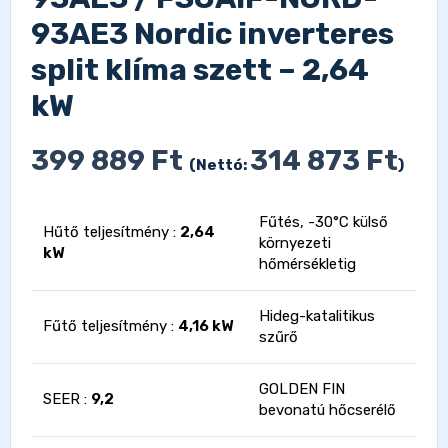
93AE3 Nordic inverteres
split klíma szett – 2,64
kW
399 889
Ft
314 873
Ft
(Nettó:
)
Fűtés, -30°C külső
Hűtő teljesítmény :
2,64
környezeti
kW
hőmérsékletig
Hideg-katalitikus
Fűtő teljesítmény :
4,16 kW
szűrő
GOLDEN FIN
SEER :
9,2
bevonatú hőcserélő