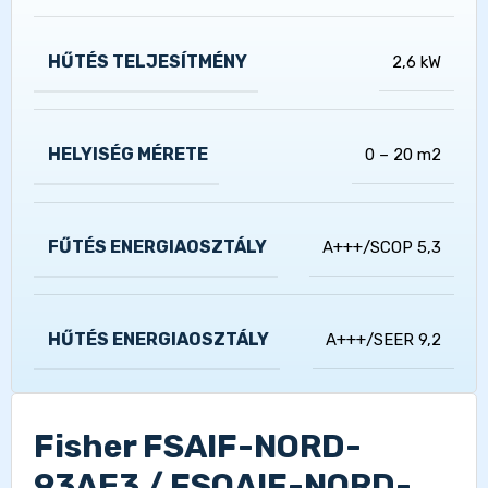
HŰTÉS TELJESÍTMÉNY
2,6 kW
HELYISÉG MÉRETE
0 – 20 m2
FŰTÉS ENERGIAOSZTÁLY
A+++/SCOP 5,3
HŰTÉS ENERGIAOSZTÁLY
A+++/SEER 9,2
Fisher FSAIF-NORD-
93AE3 / FSOAIF-NORD-