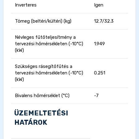
Inverteres
Igen
Tömeg (beltéri/kültéri) (kg)
12.7/32.3
Névleges fűtőteljesítmény a
tervezési hőmérsékleten (-10°C)
1.949
(kW)
Szükséges rásegítőfűtés a
tervezési hőmérsékleten (-10°C)
0.251
(kW)
Bivalens hőmérséklet (°C)
-7
ÜZEMELTETÉSI
HATÁROK