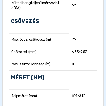
Kültéri hangteljesítményszint
62
dB(A)
CSÖVEZÉS
25
Max. össz. csőhossz (m)
Csőméret (mm)
6.35/9.53
Max. szintkülönbség (m)
10
MÉRET (MM)
514×317
Talpméret (mm)