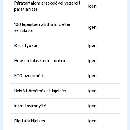
Páratartalom érzékelővel vezérelt
Igen
párátlanítás
100 lépésben állítható beltéri
Igen
ventilátor
Billentyűzár
Igen
Hőcserélőkiszárító funkció
Igen
ECO üzemmód
Igen
Belső hőmérséklet kijelzés
Igen
Infra távirányító
Igen
Digitális kijelzés
Igen