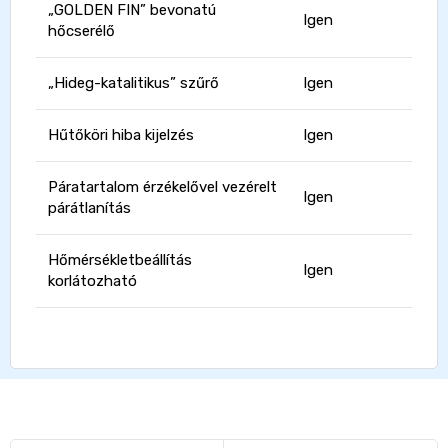
„GOLDEN FIN” bevonatú
Igen
hőcserélő
„Hideg-katalitikus” szűrő
Igen
Hűtőköri hiba kijelzés
Igen
Páratartalom érzékelővel vezérelt
Igen
párátlanítás
Hőmérsékletbeállítás
Igen
korlátozható