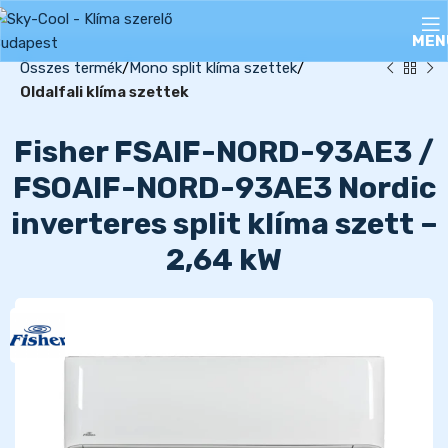
MEN
Összes termék
Mono split klíma szettek
Oldalfali klíma szettek
Fisher FSAIF-NORD-93AE3 /
FSOAIF-NORD-93AE3 Nordic
inverteres split klíma szett –
2,64 kW