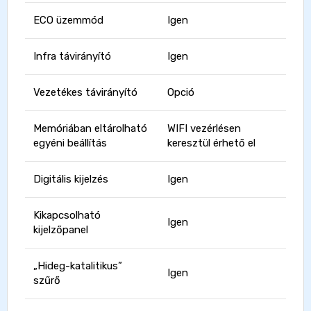
ECO üzemmód
Igen
Infra távirányító
Igen
Vezetékes távirányító
Opció
Memóriában eltárolható
WIFI vezérlésen
egyéni beállítás
keresztül érhető el
Digitális kijelzés
Igen
Kikapcsolható
Igen
kijelzőpanel
„Hideg-katalitikus”
Igen
szűrő