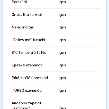
Porszűrő
Igen
Öntisztító funkció
Igen
Meleg indítás
Igen
„Follow me” funkció
Igen
8°C temperáló fűtés
Igen
Éjszakai üzemmód
Igen
Párátlanító üzemmód
Igen
TURBÓ üzemmód
Igen
Alacsony zajszintű
üzemmód/
Igen