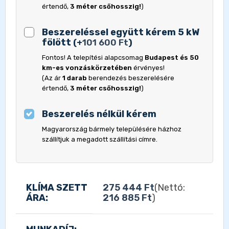
értendő,
3 méter csőhosszig!
)
Beszereléssel együtt kérem 5 kW
fölött
(
+
101 600
Ft
)
Fontos! A telepítési alapcsomag
Budapest és 50
km-es vonzáskörzetében
érvényes!
(Az ár
1 darab
berendezés beszerelésére
értendő,
3 méter csőhosszig!
)
Beszerelés nélkül kérem
Magyarország bármely településére házhoz
szállítjuk a megadott szállítási címre.
KLÍMA SZETT
275 444
Ft
(Nettó:
ÁRA:
216 885
Ft
)