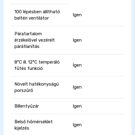
100 lépésben állítható
Igen
beltéri ventilátor
Páratartalom
érzékelővel vezérelt
Igen
párátlanítás
8°C ill. 12°C temperáló
Igen
fűtés funkció
Növelt hatékonyságú
Igen
porszűrő
Billentyűzár
Igen
Belső hőmérséklet
Igen
kijelzés