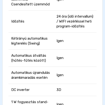
Csendesített üzemmód
24 óra (idő intervallum)
Időzítés
/ WIFI vezérléssel heti
program-időzítés
Kétirányú automatikus
Igen
légterelés (Swing)
Automatikus átváltás
Igen
(hűtés-fűtés között)
Automatikus újraindulás
Igen
áramkimaradás esetén
DC inverter
3D
1 W fogyasztás stand-
Igen