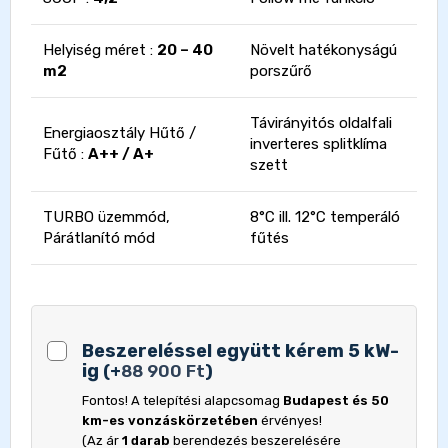
Helyiség méret :
20 – 40
Növelt hatékonyságú
m2
porszűrő
Távirányitós oldalfali
Energiaosztály Hűtő /
inverteres splitklíma
Fűtő :
A++ / A+
szett
TURBO üzemmód,
8°C ill. 12°C temperáló
Párátlanító mód
fűtés
Beszereléssel együtt kérem 5 kW-
ig
(
+
88 900
Ft
)
Fontos! A telepítési alapcsomag
Budapest és 50
km-es vonzáskörzetében
érvényes!
(Az ár
1 darab
berendezés beszerelésére