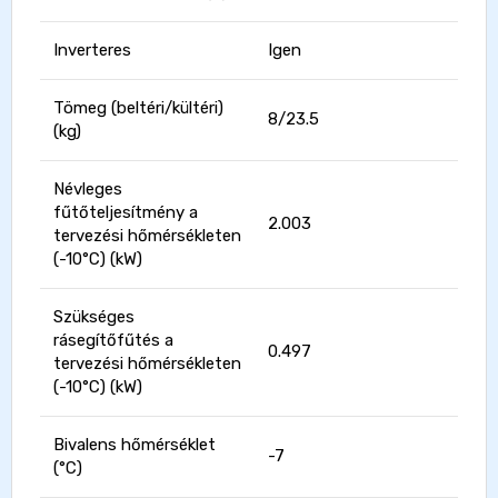
Inverteres
Igen
Tömeg (beltéri/kültéri)
8/23.5
(kg)
Névleges
fűtőteljesítmény a
2.003
tervezési hőmérsékleten
(-10°C) (kW)
Szükséges
rásegítőfűtés a
0.497
tervezési hőmérsékleten
(-10°C) (kW)
Bivalens hőmérséklet
-7
(°C)