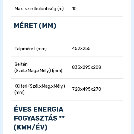
Max. szintkülönbség (m)
10
MÉRET (MM)
452×255
Talpméret (mm)
Beltéri
835x295x208
(Szél.xMag.xMély.) (mm)
Kültéri (Szél.xMag.xMély.)
720x495x270
(mm)
ÉVES ENERGIA
FOGYASZTÁS **
(KWH/ÉV)