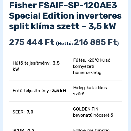
Fisher FSAIF-SP-120AE3
Special Edition inverteres
split klíma szett – 3,5 kW
275 444
Ft
216 885
Ft
(Nettó:
)
Fűtés, -20°C külső
Hűtő teljesítmény :
3,5
környezeti
kW
hőmérsékletig
Hideg-katalitikus
Fűtő teljesítmény :
3,5 kW
szűrő
GOLDEN FIN
SEER :
7,0
bevonatú hőcserélő
SCOP :
4,2
Follow me funkció