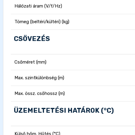
Hálózati áram (V/f/Hz)
Tömeg (beltéri/kültéri) (kg)
CSÖVEZÉS
Csőméret (mm)
Max. szintkülönbség (m)
Max. össz. csőhossz (m)
ÜZEMELTETÉSI HATÁROK (°C)
Külső hőm. Hűtés (°C)