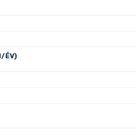
H/ÉV)