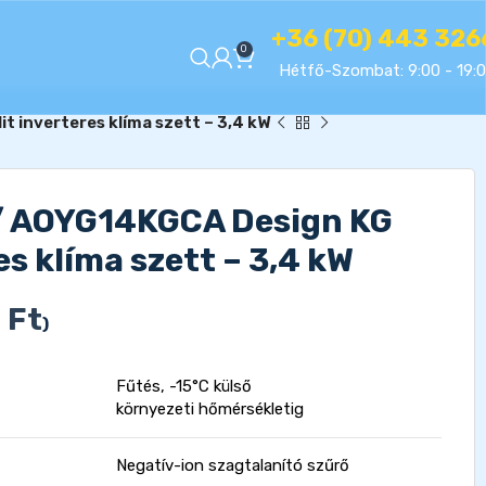
+36 (70) 443 326
0
Hétfő-Szombat: 9:00 - 19:
 inverteres klíma szett – 3,4 kW
/ AOYG14KGCA Design KG
es klíma szett – 3,4 kW
8
Ft
)
Fűtés, -15°C külső
környezeti hőmérsékletig
Negatív-ion szagtalanító szűrő