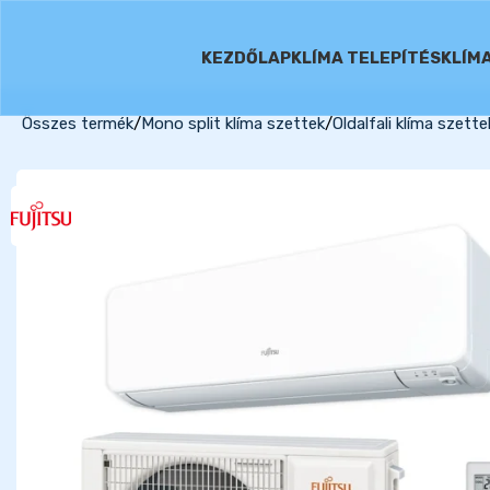
KEZDŐLAP
KLÍMA TELEPÍTÉS
KLÍM
Összes termék
Mono split klíma szettek
Oldalfali klíma szette