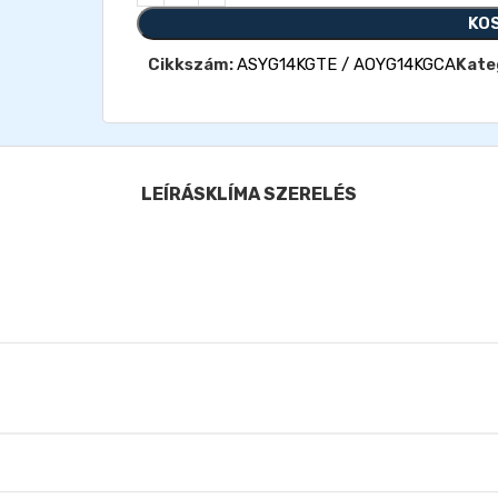
KO
Cikkszám:
ASYG14KGTE / AOYG14KGCA
Kate
LEÍRÁS
KLÍMA SZERELÉS