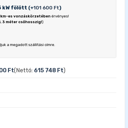
5 kW fölött
(
+
101 600
Ft
)
 km-es vonzáskörzetében
érvényes!
ő,
3 méter csőhosszig!
)
uk a megadott szállítási címre.
000
Ft
(Nettó:
615 748
Ft
)