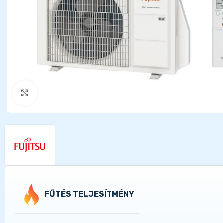
Kattints a nagyításhoz
FŰTÉS TELJESÍTMÉNY