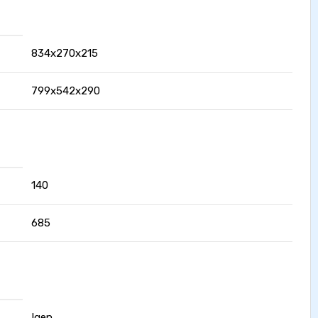
834x270x215
799x542x290
140
685
Igen