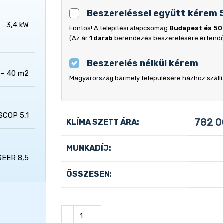
Beszereléssel együtt kérem 
3,4 kW
Fontos! A telepítési alapcsomag
Budapest és 50
(Az ár
1 darab
berendezés beszerelésére értend
Beszerelés nélkül kérem
 – 40 m2
Magyarország bármely településére házhoz szállítj
SCOP 5,1
782 
KLÍMA SZETT ÁRA:
MUNKADÍJ:
SEER 8,5
ÖSSZESEN: