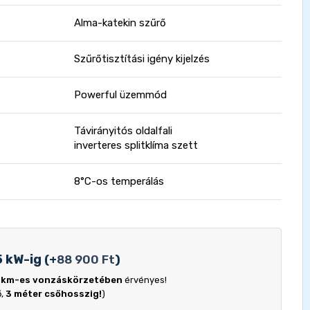
Alma-katekin szűrő
Szűrőtisztítási igény kijelzés
Powerful üzemmód
Távirányitós oldalfali
inverteres splitklíma szett
8°C-os temperálás
5 kW-ig
(
+
88 900
Ft
)
 km-es vonzáskörzetében
érvényes!
ő,
3 méter csőhosszig!
)