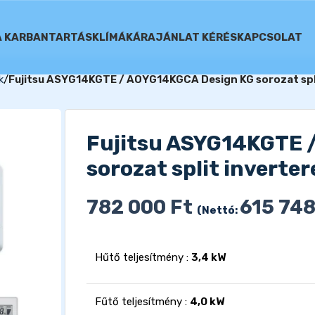
A KARBANTARTÁS
KLÍMÁK
ÁRAJÁNLAT KÉRÉS
KAPCSOLAT
k
Fujitsu ASYG14KGTE / AOYG14KGCA Design KG sorozat split
Fujitsu ASYG14KGTE 
sorozat split inverter
782 000
Ft
615 74
(Nettó:
Hűtő teljesítmény :
3,4 kW
Fűtő teljesítmény :
4,0 kW