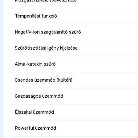
Mozgásérzékelő (Save&Stop)
Temperálási funkció
Negatív-ion szagtalanító szűrő
Szűrőtisztítási igény kijelzése
Alma-katekin szűrő
Csendes üzemmód (kültéri)
Gazdaságos üzemmód
Éjszakai üzemmód
Powerful üzemmód