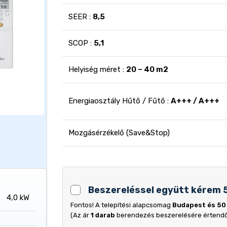
SEER :
8,5
SCOP :
5,1
Helyiség méret :
20 – 40 m2
Energiaosztály Hűtő / Fűtő :
A+++ / A+++
Mozgásérzékelő (Save&Stop)
Beszereléssel együtt kérem 
4,0 kW
Fontos! A telepítési alapcsomag
Budapest és 50
(Az ár
1 darab
berendezés beszerelésére értend