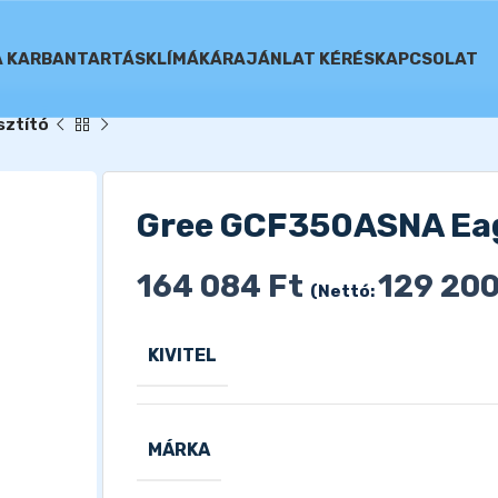
A KARBANTARTÁS
KLÍMÁK
ÁRAJÁNLAT KÉRÉS
KAPCSOLAT
sztító
Gree GCF350ASNA Eagl
164 084
Ft
129 20
(Nettó:
KIVITEL
MÁRKA