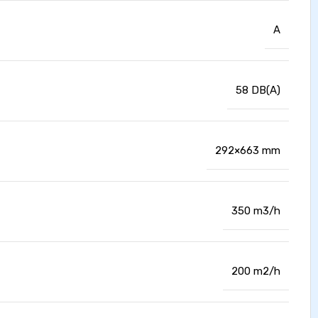
A
58 DB(A)
292×663 mm
350 m3/h
200 m2/h