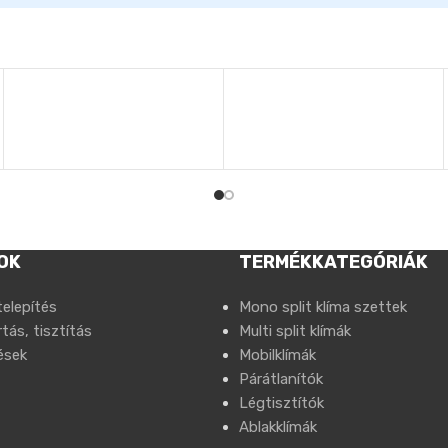
OK
TERMÉKKATEGÓRIÁK
telepítés
Mono split klíma szettek
tás, tisztítás
Multi split klímák
ések
Mobilklímák
Párátlanítók
Légtisztítók
Ablakklímák