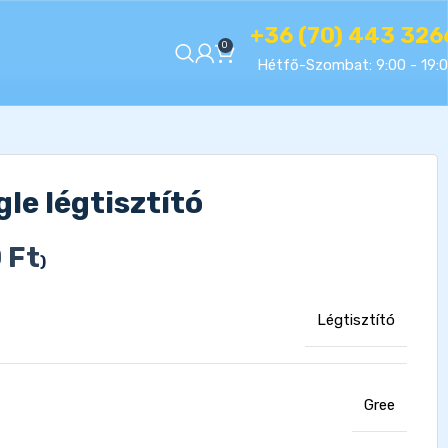
+36 (70) 443 326
0
Hétfő-Szombat: 9:00 - 19:
e légtisztító
0
Ft
)
Légtisztító
Gree