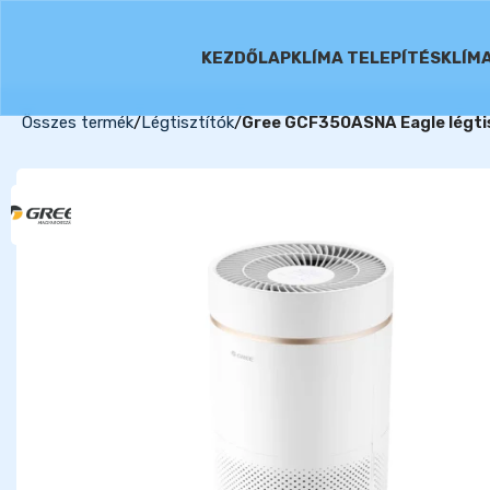
KEZDŐLAP
KLÍMA TELEPÍTÉS
KLÍM
Összes termék
Légtisztítók
Gree GCF350ASNA Eagle légti