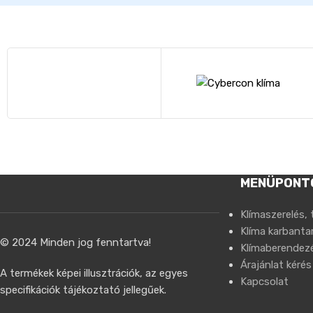
MENÜPONT
Klímaszerelés, 
Klíma karbantar
© 2024 Minden jog fenntartva!
Klímaberendez
Árajánlat kérés
A termékek képei illusztrációk, az egyes
Kapcsolat
specifikációk tájékoztató jellegűek.