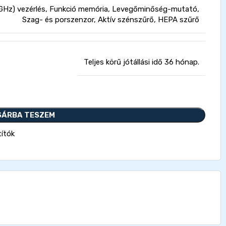
 GHz) vezérlés, Funkció memória, Levegőminőség-mutató,
Szag- és porszenzor, Aktív szénszűrő, HEPA szűrő
Teljes körű jótállási idő 36 hónap.
SÁRBA TESZEM
títók