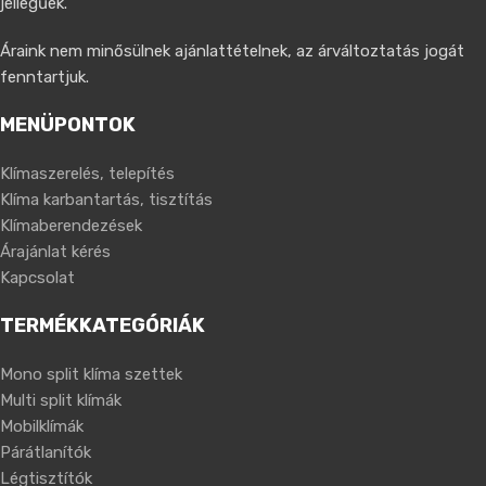
jellegűek.
Áraink nem minősülnek ajánlattételnek, az árváltoztatás jogát
fenntartjuk.
MENÜPONTOK
Klímaszerelés, telepítés
Klíma karbantartás, tisztítás
Klímaberendezések
Árajánlat kérés
Kapcsolat
TERMÉKKATEGÓRIÁK
Mono split klíma szettek
Multi split klímák
Mobilklímák
Párátlanítók
Légtisztítók