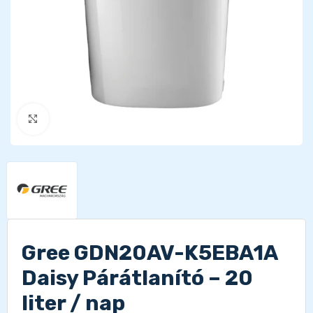
Kattints a nagyításhoz
Gree GDN20AV-K5EBA1A
Daisy Párátlanító – 20
liter / nap