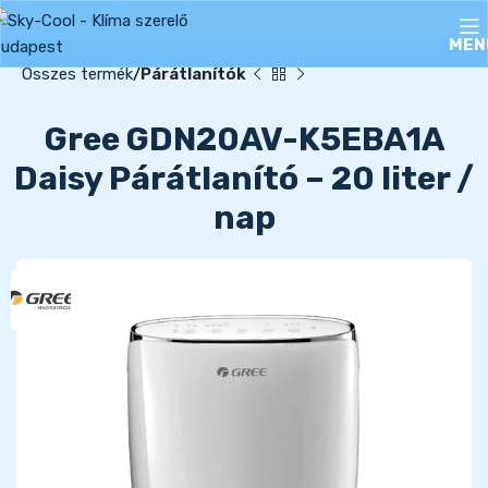
MEN
Összes termék
Párátlanítók
Gree GDN20AV-K5EBA1A
Daisy Párátlanító – 20 liter /
nap