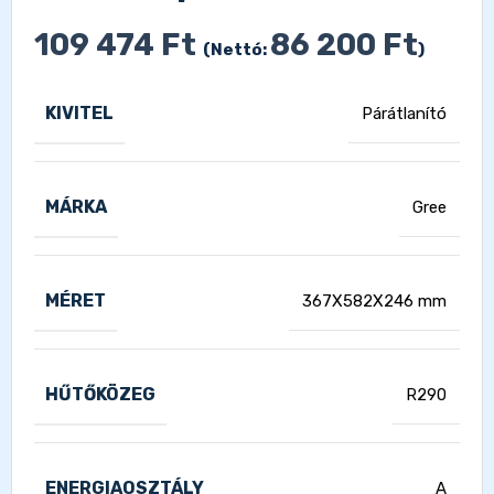
109 474
Ft
86 200
Ft
(Nettó:
)
KIVITEL
Párátlanító
MÁRKA
Gree
MÉRET
367X582X246 mm
HŰTŐKÖZEG
R290
ENERGIAOSZTÁLY
A