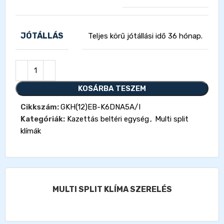
JÓTÁLLÁS
Teljes körű jótállási idő 36 hónap.
KOSÁRBA TESZEM
Cikkszám:
GKH(12)EB-K6DNA5A/I
Kategóriák:
Kazettás beltéri egység
,
Multi split
klímák
MULTI SPLIT KLÍMA SZERELÉS