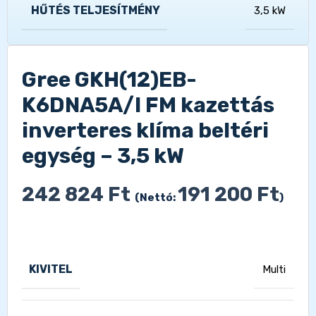
HŰTÉS TELJESÍTMÉNY
3,5 kW
Gree GKH(12)EB-
K6DNA5A/I FM kazettás
inverteres klíma beltéri
egység – 3,5 kW
242 824
Ft
191 200
Ft
(Nettó:
)
KIVITEL
Multi