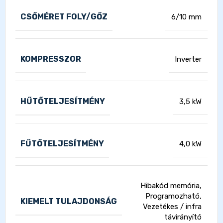
CSŐMÉRET FOLY/GŐZ
6/10 mm
KOMPRESSZOR
Inverter
HŰTŐTELJESÍTMÉNY
3,5 kW
FŰTŐTELJESÍTMÉNY
4,0 kW
Hibakód memória,
Programozható,
KIEMELT TULAJDONSÁG
Vezetékes / infra
távirányító