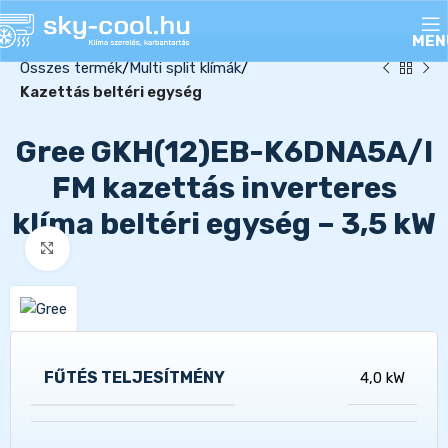
MEN
Összes termék
Multi split klímák
Kazettás beltéri egység
Gree GKH(12)EB-K6DNA5A/I
FM kazettás inverteres
klíma beltéri egység – 3,5 kW
Kattints a nagyításhoz
FŰTÉS TELJESÍTMÉNY
4,0 kW