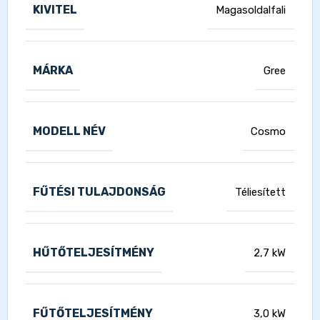
KIVITEL
Magasoldalfali
MÁRKA
Gree
MODELL NÉV
Cosmo
FŰTÉSI TULAJDONSÁG
Téliesített
HŰTŐTELJESÍTMÉNY
2,7 kW
FŰTŐTELJESÍTMÉNY
3,0 kW