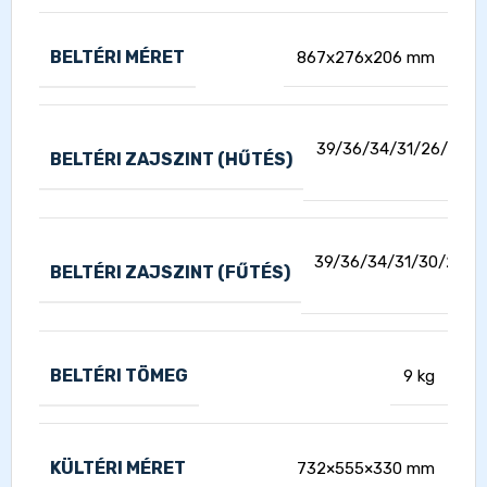
BELTÉRI MÉRET
867x276x206 mm
39/36/34/31/26/24/2
BELTÉRI ZAJSZINT (HŰTÉS)
d
39/36/34/31/30/29/2
BELTÉRI ZAJSZINT (FŰTÉS)
dB(A
BELTÉRI TÖMEG
9 kg
KÜLTÉRI MÉRET
732×555×330 mm