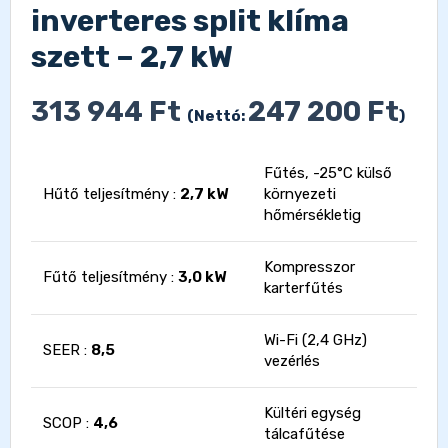
inverteres split klíma
szett – 2,7 kW
313 944
Ft
247 200
Ft
(Nettó:
)
Fűtés, -25°C külső
Hűtő teljesítmény :
2,7 kW
környezeti
hőmérsékletig
Kompresszor
Fűtő teljesítmény :
3,0 kW
karterfűtés
Wi-Fi (2,4 GHz)
SEER :
8,5
vezérlés
Kültéri egység
SCOP :
4,6
tálcafűtése