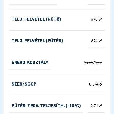
TELJ. FELVÉTEL (HŰTŐ)
670 W
TELJ. FELVÉTEL (FŰTÉS)
674 W
ENERGIAOSZTÁLY
A+++/A++
SEER/SCOP
8,5/4,6
FŰTÉSI TERV. TELJESÍTM. (-10°C)
2,7 kW