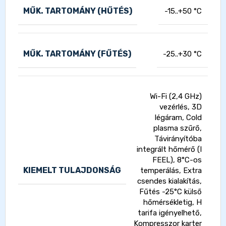
MŰK. TARTOMÁNY (HŰTÉS)
-15..+50 °C
MŰK. TARTOMÁNY (FŰTÉS)
-25..+30 °C
Wi-Fi (2,4 GHz)
vezérlés, 3D
légáram, Cold
plasma szűrő,
Távirányítóba
integrált hőmérő (I
FEEL), 8°C-os
KIEMELT TULAJDONSÁG
temperálás, Extra
csendes kialakítás,
Fűtés -25°C külső
hőmérsékletig, H
tarifa igényelhető,
Kompresszor karter