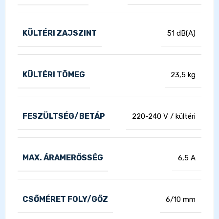
KÜLTÉRI ZAJSZINT
51 dB(A)
KÜLTÉRI TÖMEG
23,5 kg
FESZÜLTSÉG/BETÁP
220-240 V / kültéri
MAX. ÁRAMERŐSSÉG
6,5 A
CSŐMÉRET FOLY/GŐZ
6/10 mm