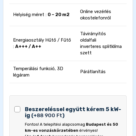
Online vezérlés
Helyiség méret :
0 – 20 m2
okostelefonról
Távirányitós
Energiaosztály Hűtő / Fűtő
oldalfali
:
A+++ / A++
inverteres splitklíma
szett
Temperálási funkció, 3D
Párátlanítás
légáram
Beszereléssel együtt kérem 5 kW-
ig
(
+
88 900
Ft
)
Fontos! A telepítési alapcsomag
Budapest és 50
km-es vonzáskörzetében
érvényes!