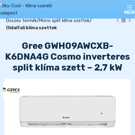
MEN
Összes termék
Mono split klíma szettek
Oldalfali klíma szettek
Gree GWH09AWCXB-
K6DNA4G Cosmo inverteres
split klíma szett – 2,7 kW