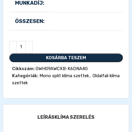
MUNKADÍJ:
ÖSSZESEN:
KOSÁRBA TESZEM
Cikkszám:
GWH09AWCXB-K6DNA4G
Kategóriák:
Mono split klíma szettek
,
Oldalfali klíma
szettek
LEÍRÁS
KLÍMA SZERELÉS