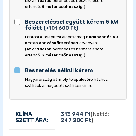
(Az ár
1 darab
berendezés beszerelésére
értendő,
3 méter csőhosszig!
)
Beszereléssel együtt kérem 5 kW
fölött
(
+
101 600
Ft
)
Fontos! A telepítési alapcsomag
Budapest és 50
km-es vonzáskörzetében
érvényes!
(Az ár
1 darab
berendezés beszerelésére
értendő,
3 méter csőhosszig!
)
Beszerelés nélkül kérem
Magyarország bármely településére házhoz
szállítjuk a megadott szállítási címre.
KLÍMA
313 944
Ft
(Nettó:
SZETT ÁRA:
247 200
Ft
)