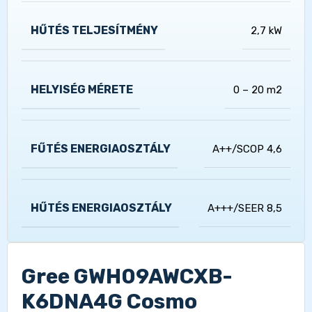
HŰTÉS TELJESÍTMÉNY
2,7 kW
HELYISÉG MÉRETE
0 – 20 m2
FŰTÉS ENERGIAOSZTÁLY
A++/SCOP 4,6
HŰTÉS ENERGIAOSZTÁLY
A+++/SEER 8,5
Gree GWH09AWCXB-
K6DNA4G Cosmo