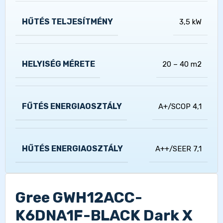
HŰTÉS TELJESÍTMÉNY
3,5 kW
HELYISÉG MÉRETE
20 – 40 m2
FŰTÉS ENERGIAOSZTÁLY
A+/SCOP 4,1
HŰTÉS ENERGIAOSZTÁLY
A++/SEER 7,1
Gree GWH12ACC-
K6DNA1F-BLACK Dark X