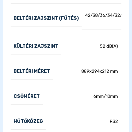
42/38/36/34/32/30/
BELTÉRI ZAJSZINT (FŰTÉS)
dB(
KÜLTÉRI ZAJSZINT
52 dB(A)
BELTÉRI MÉRET
889x294x212 mm
CSŐMÉRET
6mm/10mm
HŰTŐKÖZEG
R32