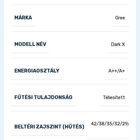
MÁRKA
Gree
MODELL NÉV
Dark X
ENERGIAOSZTÁLY
A++/A+
FŰTÉSI TULAJDONSÁG
Téliesített
42/38/35/32/29/27/
BELTÉRI ZAJSZINT (HŰTÉS)
dB(