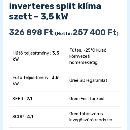
inverteres split klíma
szett – 3,5 kW
326 898
Ft
257 400
Ft
(Nettó:
)
Fűtés, -25°C külső
Hűtő teljesítmény :
3,5
környezeti
kW
hőmérsékletig
Fűtő teljesítmény :
3,8
Gree 3D légáramlat
kW
SEER :
7,1
Gree iFeel funkció
Gree többszörös
SCOP :
4,1
levegőszűrő rendszer