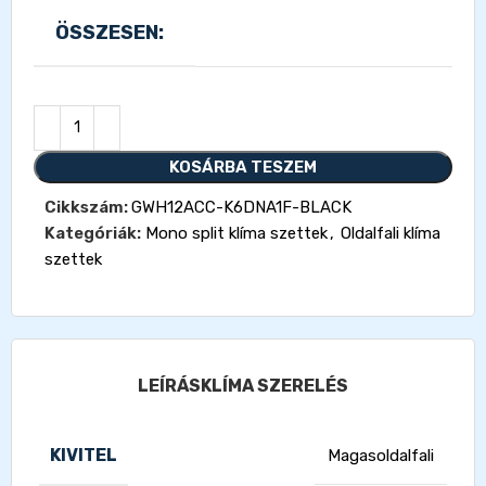
ÖSSZESEN:
KOSÁRBA TESZEM
Cikkszám:
GWH12ACC-K6DNA1F-BLACK
Kategóriák:
Mono split klíma szettek
,
Oldalfali klíma
szettek
LEÍRÁS
KLÍMA SZERELÉS
KIVITEL
Magasoldalfali