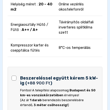
Helyiség méret :
20 – 40
Online vezérlés
m2
okostelefonról
Távirányitós oldalfali
Energiaosztály Hűtő /
inverteres splitklíma
Fűtő :
A++ / A+
szett
Kompresszor karter és
8°C-os temperálás
csepptálca fűtés
Beszereléssel együtt kérem 5 kW-
ig
(
+
88 900
Ft
)
Fontos! A telepítési alapcsomag
Budapest és 50
km-es vonzáskörzetében
érvényes!
(Az ár
1 darab
berendezés beszerelésére
értendő,
3 méter csőhosszig!
)