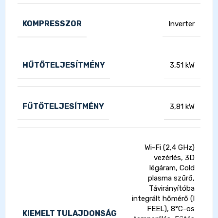
KOMPRESSZOR
Inverter
HŰTŐTELJESÍTMÉNY
3,51 kW
FŰTŐTELJESÍTMÉNY
3,81 kW
Wi-Fi (2,4 GHz)
vezérlés, 3D
légáram, Cold
plasma szűrő,
Távirányítóba
integrált hőmérő (I
FEEL), 8°C-os
KIEMELT TULAJDONSÁG