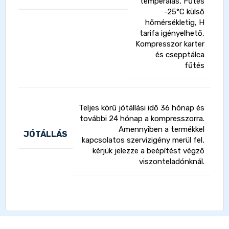
temperálás, Fűtés
-25°C külső
hőmérsékletig, H
tarifa igényelhető,
Kompresszor karter
és csepptálca
fűtés
Teljes körű jótállási idő 36 hónap és
további 24 hónap a kompresszorra.
Amennyiben a termékkel
JÓTÁLLÁS
kapcsolatos szervizigény merül fel,
kérjük jelezze a beépítést végző
viszonteladónknál.