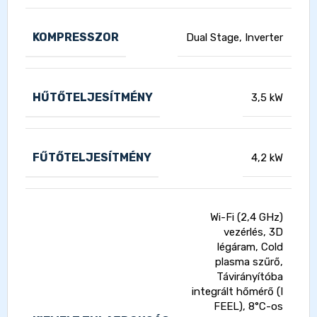
KOMPRESSZOR
Dual Stage, Inverter
HŰTŐTELJESÍTMÉNY
3,5 kW
FŰTŐTELJESÍTMÉNY
4,2 kW
Wi-Fi (2,4 GHz)
vezérlés, 3D
légáram, Cold
plasma szűrő,
Távirányítóba
integrált hőmérő (I
FEEL), 8°C-os