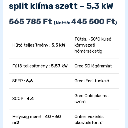
split klíma szett – 5,3 kW
565 785
Ft
445 500
Ft
(Nettó:
)
Fűtés, -30°C külső
Hűtő teljesítmény :
5,3 kW
környezeti
hőmérsékletig
Fűtő teljesítmény :
5,57 kW
Gree 3D légáramlat
SEER :
6,6
Gree iFeel funkció
Gree Cold plasma
SCOP :
4,4
szűrő
Helyiség méret :
40 – 60
Online vezérlés
m2
okostelefonról