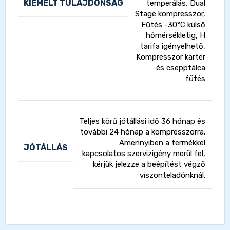
KIEMELT TULAJDONSÁG
temperálás, Dual
Stage kompresszor,
Fűtés -30°C külső
hőmérsékletig, H
tarifa igényelhető,
Kompresszor karter
és csepptálca
fűtés
Teljes körű jótállási idő 36 hónap és
további 24 hónap a kompresszorra.
Amennyiben a termékkel
JÓTÁLLÁS
kapcsolatos szervizigény merül fel,
kérjük jelezze a beépítést végző
viszonteladónknál.