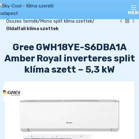
MEN
Összes termék
Mono split klíma szettek
Oldalfali klíma szettek
Gree GWH18YE-S6DBA1A
Amber Royal inverteres split
klíma szett – 5,3 kW