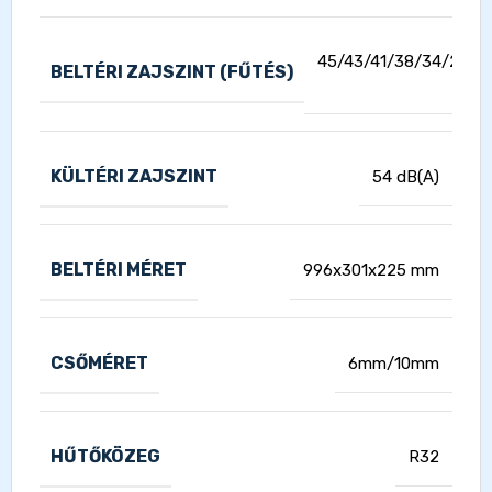
45/43/41/38/34/26/2
BELTÉRI ZAJSZINT (FŰTÉS)
dB(A
KÜLTÉRI ZAJSZINT
54 dB(A)
BELTÉRI MÉRET
996x301x225 mm
CSŐMÉRET
6mm/10mm
HŰTŐKÖZEG
R32