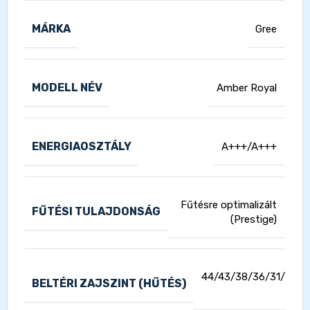
MÁRKA
Gree
MODELL NÉV
Amber Royal
ENERGIAOSZTÁLY
A+++/A+++
Fűtésre optimalizált
FŰTÉSI TULAJDONSÁG
(Prestige)
44/43/38/36/31/24/2
BELTÉRI ZAJSZINT (HŰTÉS)
dB(A