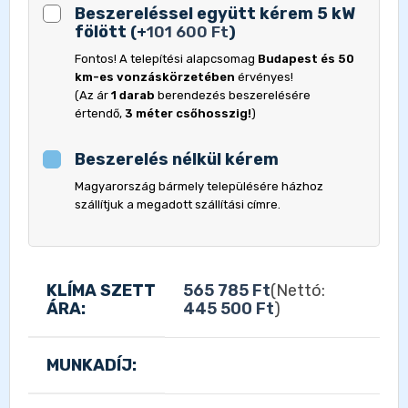
Beszereléssel együtt kérem 5 kW
fölött
(
+
101 600
Ft
)
Fontos! A telepítési alapcsomag
Budapest és 50
km-es vonzáskörzetében
érvényes!
(Az ár
1 darab
berendezés beszerelésére
értendő,
3 méter csőhosszig!
)
Beszerelés nélkül kérem
Magyarország bármely településére házhoz
szállítjuk a megadott szállítási címre.
KLÍMA SZETT
565 785
Ft
(Nettó:
ÁRA:
445 500
Ft
)
MUNKADÍJ: