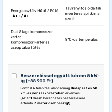
Távirányitós oldalfali
Energiaosztály Hűtő / Fűtő
inverteres splitklíma
:
A++ / A+
szett
Dual Stage kompresszor
karter,
8°C-os temperálás
Kompresszor karter és
csepptálca fűtés
Beszereléssel együtt kérem 5 kW-
ig
(
+
88 900
Ft
)
Fontos! A telepítési alapcsomag
Budapest és 50
km-es vonzáskörzetében
érvényes!
(Az ár
1 darab
berendezés beszerelésére
értendő,
3 méter csőhosszig!
)