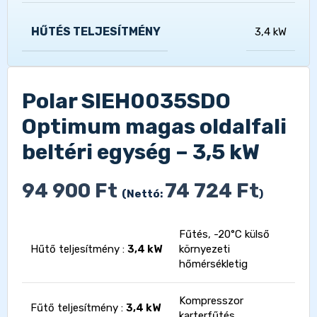
HŰTÉS TELJESÍTMÉNY
3,4 kW
Polar SIEH0035SDO
Optimum magas oldalfali
beltéri egység – 3,5 kW
94 900
Ft
74 724
Ft
(Nettó:
)
Fűtés, -20°C külső
Hűtő teljesítmény :
3,4 kW
környezeti
hőmérsékletig
Kompresszor
Fűtő teljesítmény :
3,4 kW
karterfűtés