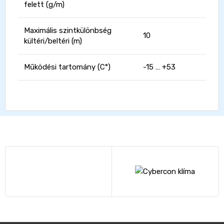
felett (g/m)
Maximális szintkülönbség
10
kültéri/beltéri (m)
Működési tartomány (C°)
-15 … +53