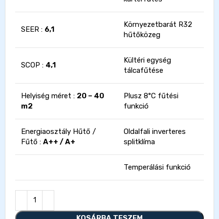
Környezetbarát R32
SEER :
6,1
hűtőközeg
Kültéri egység
SCOP :
4,1
tálcafűtése
Helyiség méret :
20 – 40
Plusz 8°C fűtési
m2
funkció
Energiaosztály Hűtő /
Oldalfali inverteres
Fűtő :
A++ / A+
splitklíma
Temperálási funkció
KOSÁRBA TESZEM