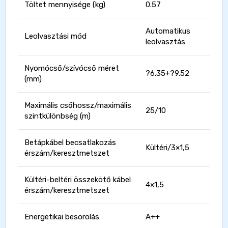
Töltet mennyisége (kg)
0.57
Automatikus
Leolvasztási mód
leolvasztás
Nyomócső/szívócső méret
?6.35+?9.52
(mm)
Maximális csőhossz/maximális
25/10
szintkülönbség (m)
Betápkábel becsatlakozás
Kültéri/3×1,5
érszám/keresztmetszet
Kültéri-beltéri összekötő kábel
4×1,5
érszám/keresztmetszet
Energetikai besorolás
A++