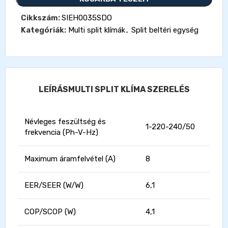
Cikkszám:
SIEH0035SDO
Kategóriák:
Multi split klímák
,
Split beltéri egység
LEÍRÁS
MULTI SPLIT KLÍMA SZERELÉS
Névleges feszültség és
1-220-240/50
frekvencia (Ph-V-Hz)
Maximum áramfelvétel (A)
8
EER/SEER (W/W)
6,1
COP/SCOP (W)
4,1