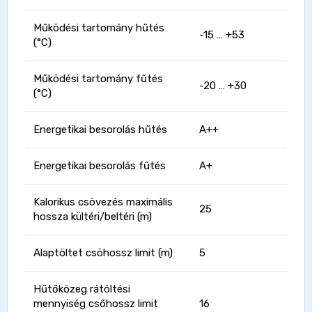
Működési tartomány hűtés
-15 … +53
(°C)
Működési tartomány fűtés
-20 … +30
(°C)
Energetikai besorolás hűtés
A++
Energetikai besorolás fűtés
A+
Kalorikus csövezés maximális
25
hossza kültéri/beltéri (m)
Alaptöltet csöhossz limit (m)
5
Hűtőközeg rátöltési
mennyiség csőhossz limit
16