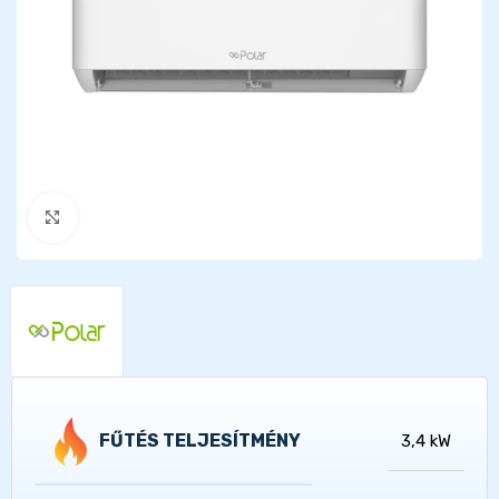
Kattints a nagyításhoz
FŰTÉS TELJESÍTMÉNY
3,4 kW