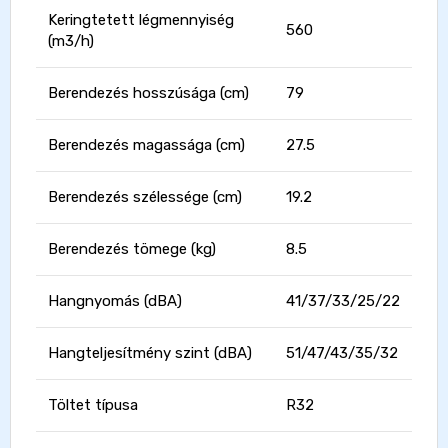
Keringtetett légmennyiség
560
(m3/h)
Berendezés hosszúsága (cm)
79
Berendezés magassága (cm)
27.5
Berendezés szélessége (cm)
19.2
Berendezés tömege (kg)
8.5
Hangnyomás (dBA)
41/37/33/25/22
Hangteljesítmény szint (dBA)
51/47/43/35/32
Töltet típusa
R32