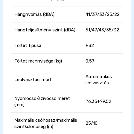
Hangnyomás (dBA)
41/37/33/25/22
Hangteljesítmény szint (dBA)
51/47/43/35/32
Töltet típusa
R32
Töltet mennyisége (kg)
0.57
Automatikus
Leolvasztási mód
leolvasztás
Nyomócső/szívócső méret
?6.35+?9.52
(mm)
Maximális csőhossz/maximális
25/10
szintkülönbség (m)