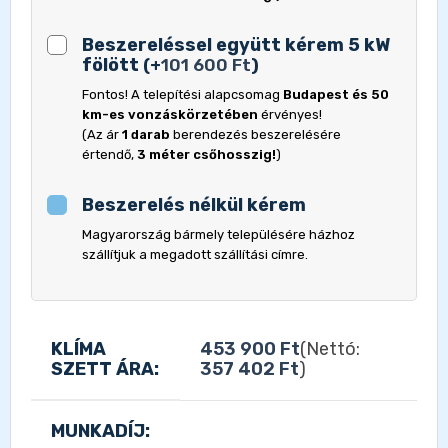
Beszereléssel együtt kérem 5 kW
fölött
(
+
101 600
Ft
)
Fontos! A telepítési alapcsomag
Budapest és 50
km-es vonzáskörzetében
érvényes!
(Az ár
1 darab
berendezés beszerelésére
értendő,
3 méter csőhosszig!
)
Beszerelés nélkül kérem
Magyarország bármely településére házhoz
szállítjuk a megadott szállítási címre.
KLÍMA
453 900
Ft
(Nettó:
SZETT ÁRA:
357 402
Ft
)
MUNKADÍJ: