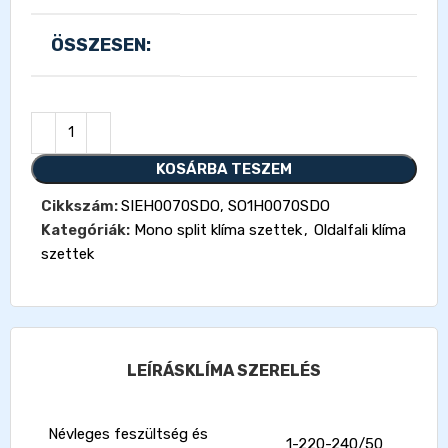
ÖSSZESEN:
KOSÁRBA TESZEM
Cikkszám:
SIEH0070SDO, SO1H0070SDO
Kategóriák:
Mono split klíma szettek
,
Oldalfali klíma
szettek
LEÍRÁS
KLÍMA SZERELÉS
Névleges feszültség és
1-220-240/50