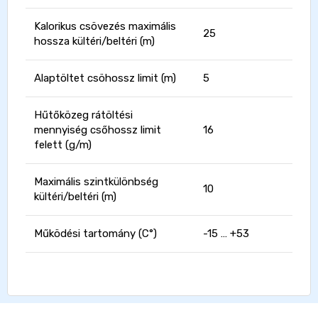
Kalorikus csövezés maximális
25
hossza kültéri/beltéri (m)
Alaptöltet csöhossz limit (m)
5
Hűtőközeg rátöltési
mennyiség csőhossz limit
16
felett (g/m)
Maximális szintkülönbség
10
kültéri/beltéri (m)
Működési tartomány (C°)
-15 … +53