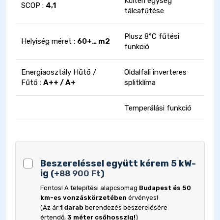
Kültéri egység
SCOP :
4,1
tálcafűtése
Plusz 8°C fűtési
Helyiség méret :
60+… m2
funkció
Energiaosztály Hűtő /
Oldalfali inverteres
Fűtő :
A++ / A+
splitklíma
Temperálási funkció
Beszereléssel együtt kérem 5 kW-
ig
(
+
88 900
Ft
)
Fontos! A telepítési alapcsomag
Budapest és 50
km-es vonzáskörzetében
érvényes!
(Az ár
1 darab
berendezés beszerelésére
értendő,
3 méter csőhosszig!
)