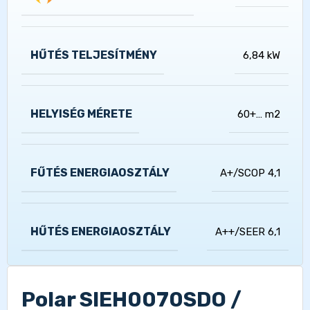
HŰTÉS TELJESÍTMÉNY
6,84 kW
HELYISÉG MÉRETE
60+… m2
FŰTÉS ENERGIAOSZTÁLY
A+/SCOP 4,1
HŰTÉS ENERGIAOSZTÁLY
A++/SEER 6,1
Polar SIEH0070SDO /