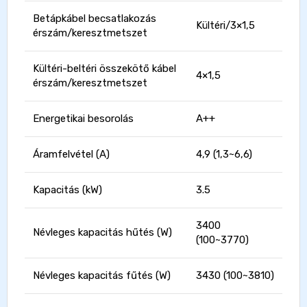
Betápkábel becsatlakozás
Kültéri/3×1,5
érszám/keresztmetszet
Kültéri-beltéri összekötő kábel
4×1,5
érszám/keresztmetszet
Energetikai besorolás
A++
Áramfelvétel (A)
4,9 (1,3~6,6)
Kapacitás (kW)
3.5
3400
Névleges kapacitás hűtés (W)
(100~3770)
Névleges kapacitás fűtés (W)
3430 (100~3810)