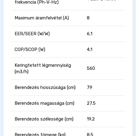
frekvencia (Ph-V-Hz)
Maximum áramfelvétel (A)
8
EER/SEER (W/W)
6,1
COP/SCOP (W)
4,1
Keringtetett légmennyiség
560
(m3/h)
Berendezés hosszúsága (cm)
79
Berendezés magassága (cm)
27.5
Berendezés szélessége (cm)
19.2
Berendezés tömege (kg)
8.5