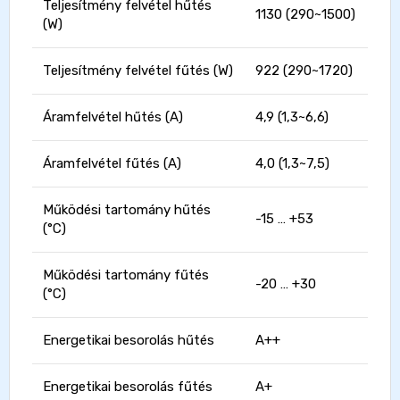
Teljesítmény felvétel hűtés
1130 (290~1500)
(W)
Teljesítmény felvétel fűtés (W)
922 (290~1720)
Áramfelvétel hűtés (A)
4,9 (1,3~6,6)
Áramfelvétel fűtés (A)
4,0 (1,3~7,5)
Működési tartomány hűtés
-15 … +53
(°C)
Működési tartomány fűtés
-20 … +30
(°C)
Energetikai besorolás hűtés
A++
Energetikai besorolás fűtés
A+