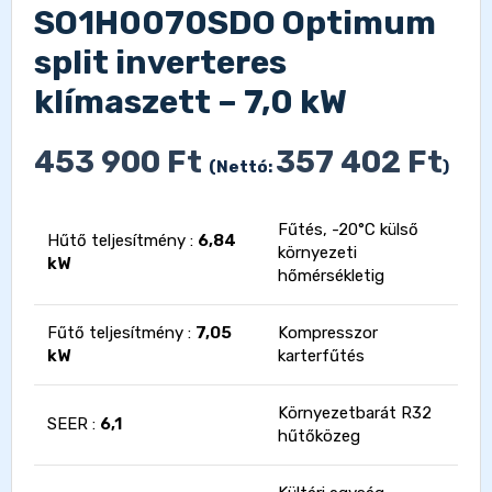
SO1H0070SDO Optimum
split inverteres
klímaszett – 7,0 kW
453 900
Ft
357 402
Ft
(Nettó:
)
Fűtés, -20°C külső
Hűtő teljesítmény :
6,84
környezeti
kW
hőmérsékletig
Fűtő teljesítmény :
7,05
Kompresszor
kW
karterfűtés
Környezetbarát R32
SEER :
6,1
hűtőközeg