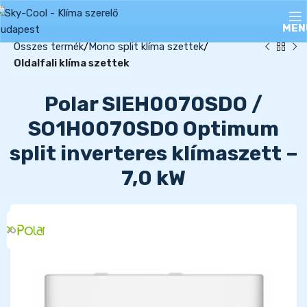
MEN
Összes termék
Mono split klíma szettek
Oldalfali klíma szettek
Polar SIEH0070SDO /
SO1H0070SDO Optimum
split inverteres klímaszett –
7,0 kW