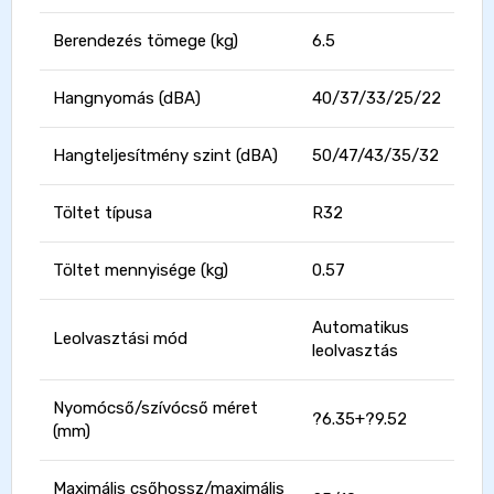
Berendezés tömege (kg)
6.5
Hangnyomás (dBA)
40/37/33/25/22
Hangteljesítmény szint (dBA)
50/47/43/35/32
Töltet típusa
R32
Töltet mennyisége (kg)
0.57
Automatikus
Leolvasztási mód
leolvasztás
Nyomócső/szívócső méret
?6.35+?9.52
(mm)
Maximális csőhossz/maximális