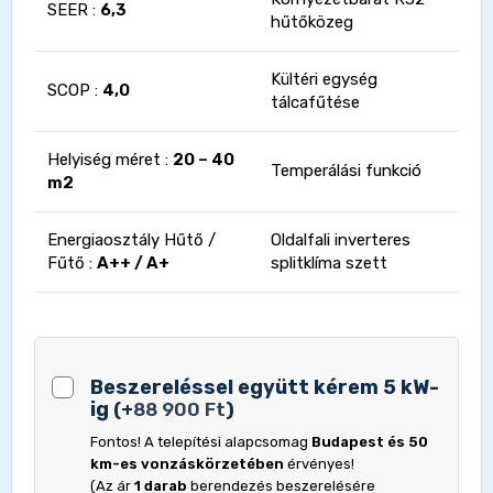
SEER :
6,3
hűtőközeg
Kültéri egység
SCOP :
4,0
tálcafűtése
Helyiség méret :
20 – 40
Temperálási funkció
m2
Energiaosztály Hűtő /
Oldalfali inverteres
Fűtő :
A++ / A+
splitklíma szett
Beszereléssel együtt kérem 5 kW-
ig
(
+
88 900
Ft
)
Fontos! A telepítési alapcsomag
Budapest és 50
km-es vonzáskörzetében
érvényes!
(Az ár
1 darab
berendezés beszerelésére