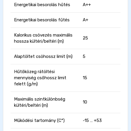
Energetikai besorolás hűtés
A++
Energetikai besorolás fűtés
A+
Kalorikus csövezés maximális
25
hossza kültéri/beltéri (m)
Alaptöltet csöhossz limit (m)
5
Hűtőközeg rátöltési
mennyiség csőhossz limit
15
felett (g/m)
Maximális szintkülönbség
10
kültéri/beltéri (m)
Működési tartomány (C°)
-15 … +53