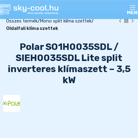
MEN
Összes termék
Mono split klíma szettek
Oldalfali klíma szettek
Polar SO1H0035SDL /
SIEH0035SDL Lite split
inverteres klímaszett – 3,5
kW