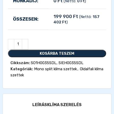
MUNKADÍJ:
0
Ft
(Nettó:
0
Ft
)
199 900
Ft
(Nettó:
157
ÖSSZESEN:
402
Ft
)
KOSÁRBA TESZEM
Cikkszám:
SO1H0035SDL, SIEH0035SDL
Kategóriák:
Mono split klíma szettek
,
Oldalfali klíma
szettek
LEÍRÁS
KLÍMA SZERELÉS