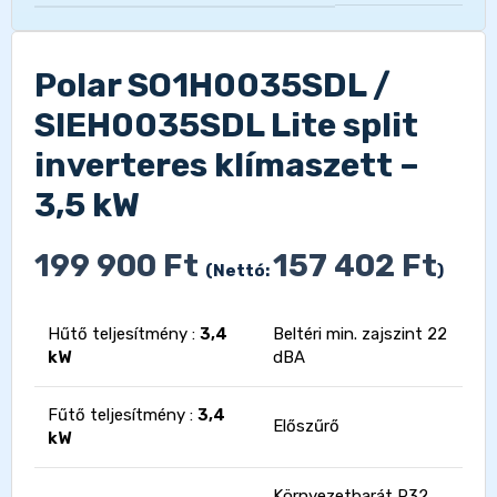
Polar SO1H0035SDL /
SIEH0035SDL Lite split
inverteres klímaszett –
3,5 kW
199 900
Ft
157 402
Ft
(Nettó:
)
Hűtő teljesítmény :
3,4
Beltéri min. zajszint 22
kW
dBA
Fűtő teljesítmény :
3,4
Előszűrő
kW
Környezetbarát R32