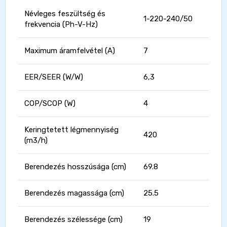
Névleges feszültség és
1-220-240/50
frekvencia (Ph-V-Hz)
Maximum áramfelvétel (A)
7
EER/SEER (W/W)
6,3
COP/SCOP (W)
4
Keringtetett légmennyiség
420
(m3/h)
Berendezés hosszúsága (cm)
69.8
Berendezés magassága (cm)
25.5
Berendezés szélessége (cm)
19