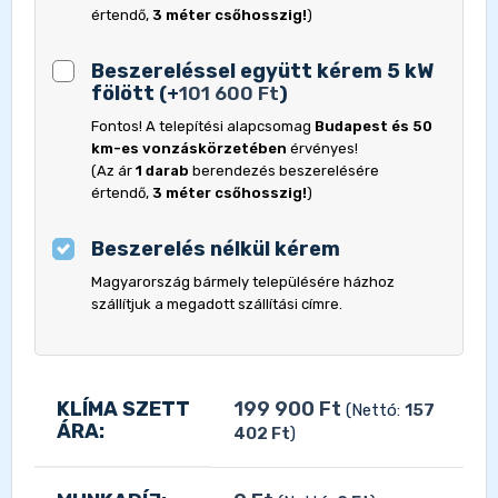
értendő,
3 méter csőhosszig!
)
Beszereléssel együtt kérem 5 kW
fölött
(
+
101 600
Ft
)
Fontos! A telepítési alapcsomag
Budapest és 50
km-es vonzáskörzetében
érvényes!
(Az ár
1 darab
berendezés beszerelésére
értendő,
3 méter csőhosszig!
)
Beszerelés nélkül kérem
Magyarország bármely településére házhoz
szállítjuk a megadott szállítási címre.
KLÍMA SZETT
199 900
Ft
(Nettó:
157
ÁRA:
402
Ft
)