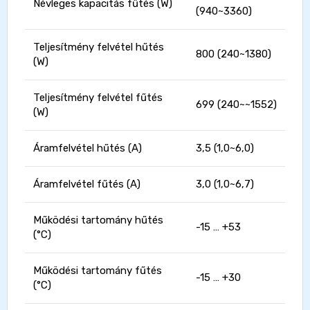
Névleges kapacitás fűtés (W)
(940~3360)
Teljesítmény felvétel hűtés
800 (240~1380)
(W)
Teljesítmény felvétel fűtés
699 (240~~1552)
(W)
Áramfelvétel hűtés (A)
3,5 (1,0~6,0)
Áramfelvétel fűtés (A)
3,0 (1,0~6,7)
Működési tartomány hűtés
-15 … +53
(°C)
Működési tartomány fűtés
-15 … +30
(°C)