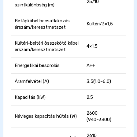
25/10
szintkülönbség (m)
Betápkábel becsatlakozás
Kültéri/3×1,5
érszám/keresztmetszet
Kültéri-beltéri összekötő kábel
4×1,5
érszám/keresztmetszet
Energetikai besorolás
A++
Áramfelvétel (A)
3,5(1,0~6,0)
Kapacitás (kW)
2.5
2600
Névleges kapacitás hűtés (W)
(940~3300)
2610