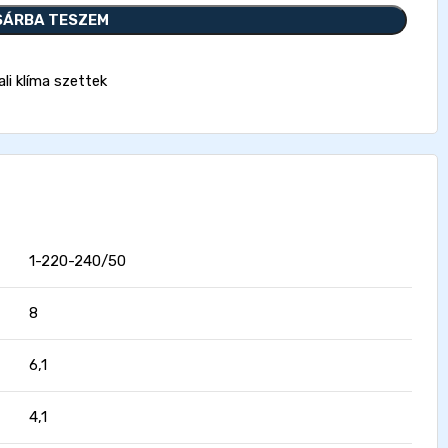
SÁRBA TESZEM
ali klíma szettek
1-220-240/50
8
6,1
4,1