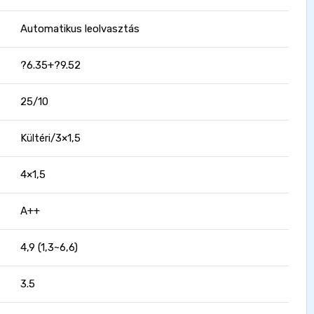
Automatikus leolvasztás
?6.35+?9.52
25/10
Kültéri/3×1,5
4×1,5
A++
4,9 (1,3~6,6)
3.5