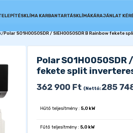
TELEPÍTÉS
KLÍMA KARBANTARTÁS
KLÍMÁK
ÁRAJÁNLAT KÉR
k
Polar SO1H0050SDR / SIEH0050SDR B Rainbow fekete split
Polar SO1H0050SDR 
fekete split invertere
362 900
Ft
285 74
(Nettó:
Hűtő teljesítmény :
5,0 kW
Fűtő teljesítmény :
5,0 kW