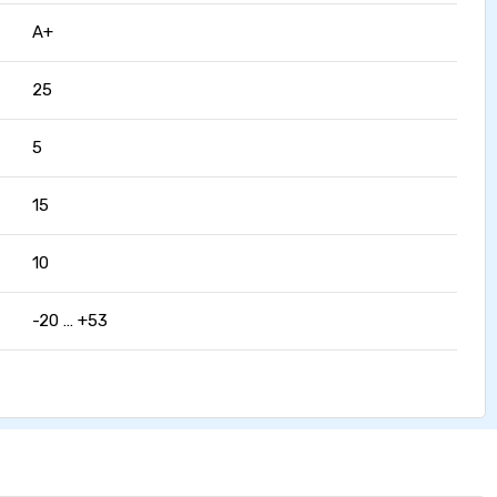
A+
25
5
15
10
-20 … +53