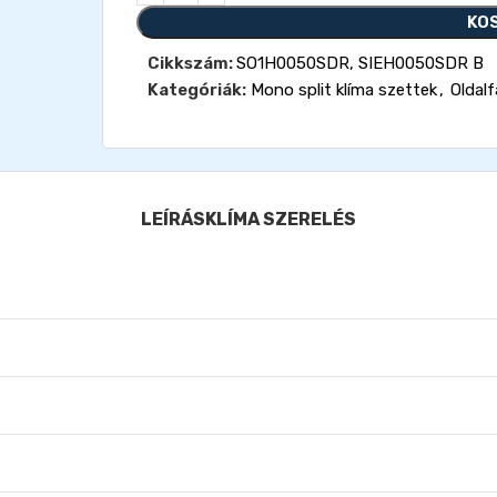
KO
Cikkszám:
SO1H0050SDR, SIEH0050SDR B
Kategóriák:
Mono split klíma szettek
,
Oldalf
LEÍRÁS
KLÍMA SZERELÉS