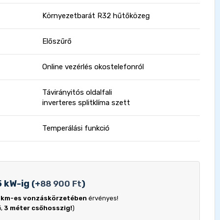
Környezetbarát R32 hűtőközeg
Előszűrő
Online vezérlés okostelefonról
Távirányitós oldalfali
inverteres splitklíma szett
Temperálási funkció
5 kW-ig
(
+
88 900
Ft
)
 km-es vonzáskörzetében
érvényes!
ő,
3 méter csőhosszig!
)