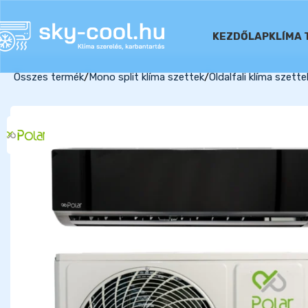
KEZDŐLAP
KLÍMA 
Összes termék
Mono split klíma szettek
Oldalfali klíma szette