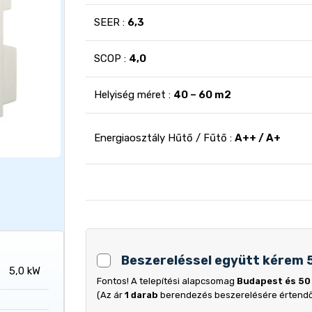
SEER :
6,3
SCOP :
4,0
Helyiség méret :
40 – 60 m2
Energiaosztály Hűtő / Fűtő :
A++ / A+
Beszereléssel együtt kérem 
5,0 kW
Fontos! A telepítési alapcsomag
Budapest és 50
(Az ár
1 darab
berendezés beszerelésére értend