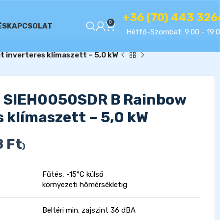
+36 (70) 443 326
0
ÉS
KAPCSOLAT
Hétfő-Szombat: 9:00 - 19:
 inverteres klímaszett – 5,0 kW
/ SIEH0050SDR B Rainbow
s klímaszett – 5,0 kW
8
Ft
)
Fűtés, -15°C külső
környezeti hőmérsékletig
Beltéri min. zajszint 36 dBA