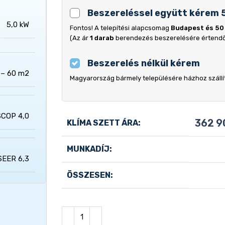
Beszereléssel együtt kérem 
5,0 kW
Fontos! A telepítési alapcsomag
Budapest és 50
(Az ár
1 darab
berendezés beszerelésére értend
Beszerelés nélkül kérem
 – 60 m2
Magyarország bármely településére házhoz szállítj
SCOP 4,0
362 
KLÍMA SZETT ÁRA:
MUNKADÍJ:
SEER 6,3
ÖSSZESEN: