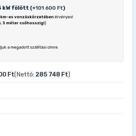
5 kW fölött
(
+
101 600
Ft
)
 km-es vonzáskörzetében
érvényes!
ő,
3 méter csőhosszig!
)
uk a megadott szállítási címre.
900
Ft
(Nettó:
285 748
Ft
)