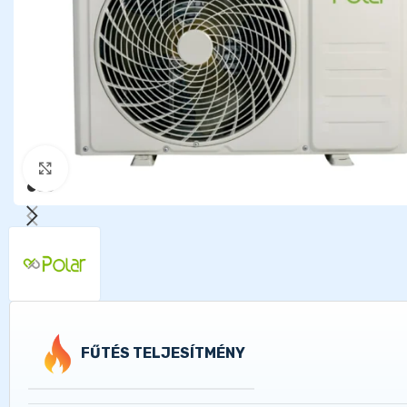
Kattints a nagyításhoz
FŰTÉS TELJESÍTMÉNY