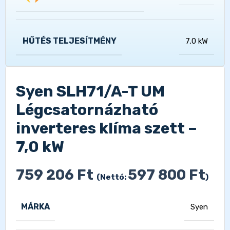
HŰTÉS TELJESÍTMÉNY
7,0 kW
Syen SLH71/A-T UM
Légcsatornázható
inverteres klíma szett –
7,0 kW
759 206
Ft
597 800
Ft
(Nettó:
)
MÁRKA
Syen