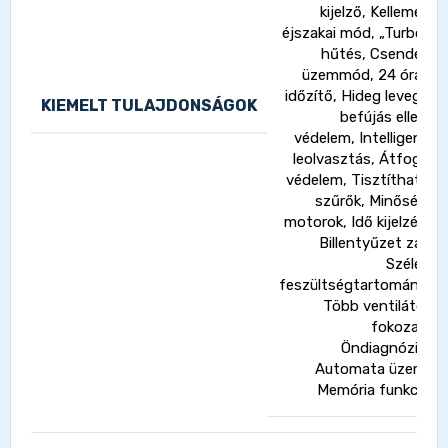
kijelző, Kellemes
éjszakai mód, „Turbo”
hűtés, Csendes
üzemmód, 24 órás
időzítő, Hideg levegő
KIEMELT TULAJDONSÁGOK
befújás elleni
védelem, Intelligens
leolvasztás, Átfogó
védelem, Tisztítható
szűrők, Minőségi
motorok, Idő kijelzés,
Billentyűzet zár,
Széles
feszültségtartomány,
Több ventilátor
fokozat,
Öndiagnózis,
Automata üzem,
Memória funkció