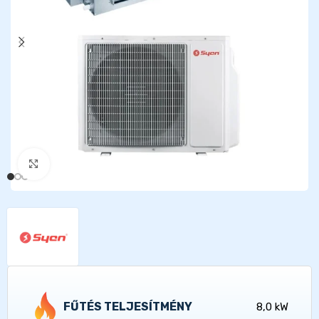
Kattints a nagyításhoz
FŰTÉS TELJESÍTMÉNY
8,0 kW