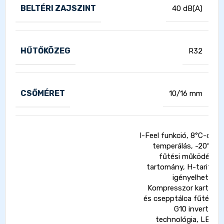
BELTÉRI ZAJSZINT
40 dB(A)
HŰTŐKÖZEG
R32
CSŐMÉRET
10/16 mm
I-Feel funkció, 8°C-os
temperálás, -20°C
fűtési működési
tartomány, H-tarifa
igényelhető,
Kompresszor karter
és csepptálca fűtés,
G10 inverter
technológia, LED