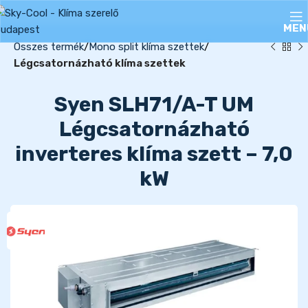
MEN
Összes termék
Mono split klíma szettek
Légcsatornázható klíma szettek
Syen SLH71/A-T UM
Légcsatornázható
inverteres klíma szett – 7,0
kW