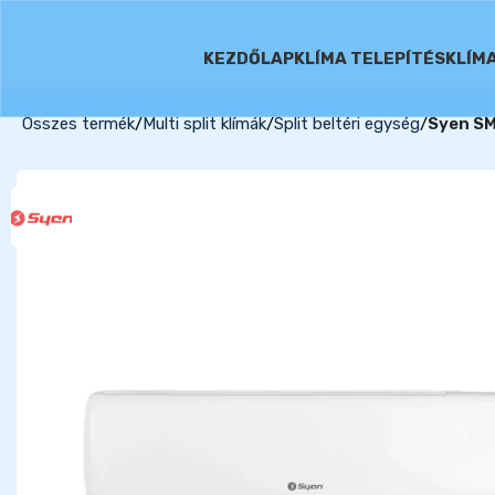
KEZDŐLAP
KLÍMA TELEPÍTÉS
KLÍM
Összes termék
Multi split klímák
Split beltéri egység
Syen SM