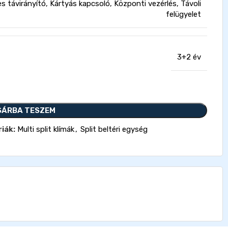
s távirányító, Kártyás kapcsoló, Központi vezérlés, Távoli
felügyelet
3+2 év
SÁRBA TESZEM
iák:
Multi split klímák
,
Split beltéri egység