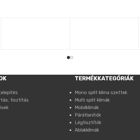
OK
TERMÉKKATEGÓRIÁK
telepítés
Mono split klíma szettek
tás, tisztítás
Multi split klímák
ések
Mobilklímák
Párátlanítók
Légtisztítók
Ablakklímák