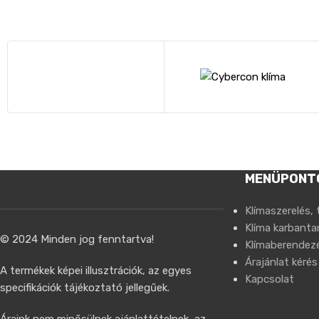
MENÜPONT
Klímaszerelés, 
Klíma karbantar
© 2024 Minden jog fenntartva!
Klímaberendez
Árajánlat kérés
A termékek képei illusztrációk, az egyes
Kapcsolat
specifikációk tájékoztató jellegűek.