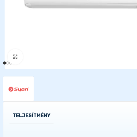
Kattints a nagyításhoz
TELJESÍTMÉNY