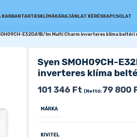
A KARBANTARTÁS
KLÍMÁK
ÁRAJÁNLAT KÉRÉS
KAPCSOLAT
OH09CH-E32DA1B/Im Multi Charm inverteres klíma beltéri 
Syen SMOH09CH-E32D
inverteres klíma belté
101 346
Ft
79 800
(Nettó:
MÁRKA
KIVITEL