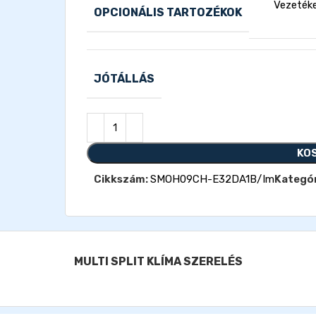
Vezetéke
OPCIONÁLIS TARTOZÉKOK
JÓTÁLLÁS
KO
Cikkszám:
SMOH09CH-E32DA1B/Im
Kategór
MULTI SPLIT KLÍMA SZERELÉS