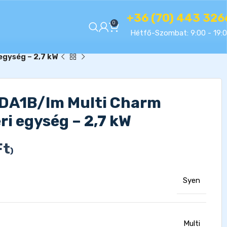
+36 (70) 443 326
0
Hétfő-Szombat: 9:00 - 19:
egység – 2,7 kW
A1B/Im Multi Charm
ri egység – 2,7 kW
Ft
)
Syen
Multi