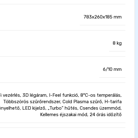
783x260x185 mm
8 kg
6/10 mm
i vezérlés, 3D légáram, I-Feel funkció, 8°C-os temperálás,
Többszörös szűrőrendszer, Cold Plasma szűrő, H-tarifa
ényelhető, LED kijelző, „Turbo” hűtés, Csendes üzemmód,
Kellemes éjszakai mód, 24 órás időzítő