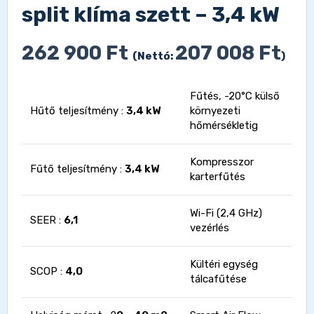
split klíma szett – 3,4 kW
262 900
Ft
207 008
Ft
(Nettó:
)
Fűtés, -20°C külső
Hűtő teljesítmény :
3,4 kW
környezeti
hőmérsékletig
Kompresszor
Fűtő teljesítmény :
3,4 kW
karterfűtés
Wi-Fi (2,4 GHz)
SEER :
6,1
vezérlés
Kültéri egység
SCOP :
4,0
tálcafűtése