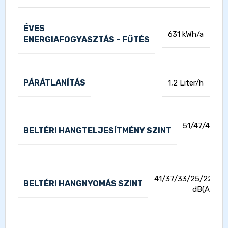
ÉVES
631 kWh/a
ENERGIAFOGYASZTÁS – FŰTÉS
PÁRÁTLANÍTÁS
1,2 Liter/h
51/47/43/35
BELTÉRI HANGTELJESÍTMÉNY SZINT
dB
41/37/33/25/22
BELTÉRI HANGNYOMÁS SZINT
dB(A)