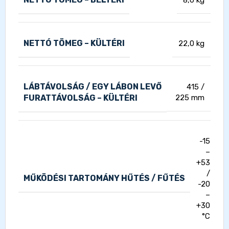
NETTÓ TÖMEG – KÜLTÉRI
22,0 kg
LÁBTÁVOLSÁG / EGY LÁBON LEVŐ
415 /
FURATTÁVOLSÁG – KÜLTÉRI
225 mm
-15
–
+53
/
MŰKÖDÉSI TARTOMÁNY HŰTÉS / FŰTÉS
-20
–
+30
°C