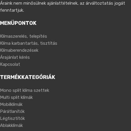
Áraink nem minősülnek ajánlattételnek, az árváltoztatás jogát
fenntartjuk.
MENÜPONTOK
Klímaszerelés, telepítés
Klíma karbantartás, tisztítás
Klímaberendezések
Árajánlat kérés
Kapcsolat
TERMÉKKATEGÓRIÁK
Mono split klíma szettek
Multi split klímák
Mobilklímák
Párátlanítók
Légtisztítók
Ablakklímák