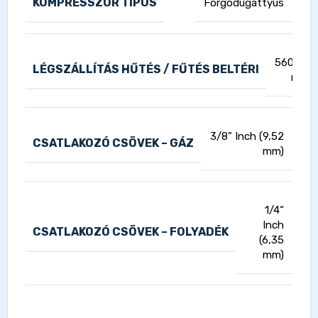
KOMPRESSZOR TIPUS
Forgódugattyús
560/560
LÉGSZÁLLÍTÁS HŰTÉS / FŰTÉS BELTÉRI
m3/h
3/8” Inch (9,52
CSATLAKOZÓ CSÖVEK – GÁZ
mm)
1/4“
Inch
CSATLAKOZÓ CSÖVEK – FOLYADÉK
(6,35
mm)