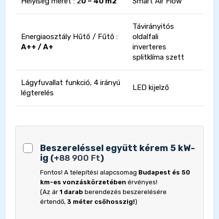
Helyiség méret : 2
0 – 40 m2
Smart Air Flow
Távirányitós
Energiaosztály Hűtő / Fűtő :
oldalfali
A++ / A+
inverteres
splitklíma szett
Lágyfuvallat funkció, 4 irányú
LED kijelző
légterelés
Beszereléssel együtt kérem 5 kW-
ig
(
+
88 900
Ft
)
Fontos! A telepítési alapcsomag
Budapest és 50
km-es vonzáskörzetében
érvényes!
(Az ár
1 darab
berendezés beszerelésére
értendő,
3 méter csőhosszig!
)