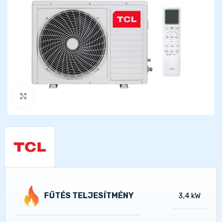
Kattints a nagyításhoz
FŰTÉS TELJESÍTMÉNY
3,4 kW