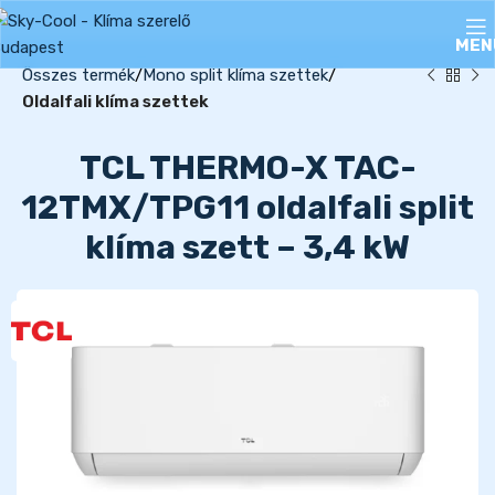
MEN
Összes termék
Mono split klíma szettek
Oldalfali klíma szettek
TCL THERMO-X TAC-
12TMX/TPG11 oldalfali split
klíma szett – 3,4 kW