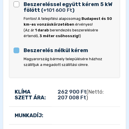
Beszereléssel együtt kérem 5 kW
fölött
(
+
101 600
Ft
)
Fontos! A telepítési alapcsomag
Budapest és 50
km-es vonzáskörzetében
érvényes!
(Az ár
1 darab
berendezés beszerelésére
értendő,
3 méter csőhosszig!
)
Beszerelés nélkül kérem
Magyarország bármely településére házhoz
szállítjuk a megadott szállítási címre.
KLÍMA
262 900
Ft
(Nettó:
SZETT ÁRA:
207 008
Ft
)
MUNKADÍJ: