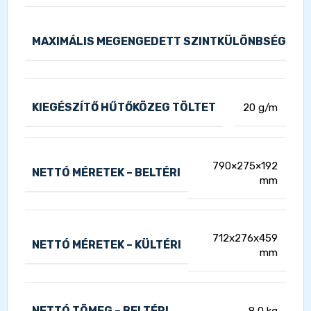
1
MAXIMÁLIS MEGENGEDETT SZINTKÜLÖNBSÉG
KIEGÉSZÍTŐ HŰTŐKÖZEG TÖLTET
20 g/m
790×275×192
NETTÓ MÉRETEK – BELTÉRI
mm
712x276x459
NETTÓ MÉRETEK – KÜLTÉRI
mm
NETTÓ TÖMEG – BELTÉRI
8,0 kg