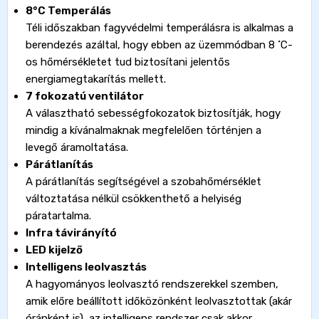
8°C Temperálás
Téli időszakban fagyvédelmi temperálásra is alkalmas a
berendezés azáltal, hogy ebben az üzemmódban 8 ˚C-
os hőmérsékletet tud biztosítani jelentős
energiamegtakarítás mellett.
7 fokozatú ventilátor
A választható sebességfokozatok biztosítják, hogy
mindig a kívánalmaknak megfelelően történjen a
levegő áramoltatása.
Párátlanítás
A párátlanítás segítségével a szobahőmérséklet
változtatása nélkül csökkenthető a helyiség
páratartalma.
Infra távirányító
LED kijelző
Intelligens leolvasztás
A hagyományos leolvasztó rendszerekkel szemben,
amik előre beállított időközönként leolvasztottak (akár
óránként is), az intelligens rendszer csak akkor