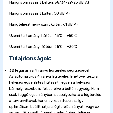
Hangnyomásszint beltéri: 38/34/29/25 dB(A)
Hangnyomásszint kültéri: 50 dB(A)
Hangteljesítmény szint kültéri: 61 dB(A)
Üzemi tartomány, hűtés: -15˚C – +50˚C
Üzemi tartomány, fűtés: -25˚C – +30˚C
Tulajdonságok:
3D légáram
a 4 irányú légterelés segítségével
Az automatikus 4 irányú légterelés lehetővé teszi a
helyiség egyenletes hűtését, legyen a helyiség
bármely részébe is felszerelve a beltéri egység. Nem
csak függőleges irányban szabályozható a légterelés
a távirányítóval, hanem vízszintesen is. Így
optimálisan beállíthatja a légterelés irányát, vagy az
automatika segítségével a helyiségben teljesen