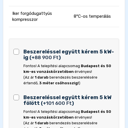
Iker forgódugattyús
8°C-os temperálás
kompresszor
Beszereléssel együtt kérem 5 kW-
ig
(
+
88 900
Ft
)
Fontos! A telepítési alapcsomag
Budapest és 50
km-es vonzáskörzetében
érvényes!
(Az ár
1 darab
berendezés beszerelésére
értendő,
3 méter csőhosszig!
)
Beszereléssel együtt kérem 5 kW
fölött
(
+
101 600
Ft
)
Fontos! A telepítési alapcsomag
Budapest és 50
km-es vonzáskörzetében
érvényes!
(Az ár
1 darab
berendezés beszerelésére