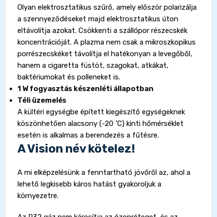
Olyan elektrosztatikus szűrő, amely először polarizálja
a szennyeződéseket majd elektrosztatikus úton
eltávolítja azokat. Csökkenti a szállópor részecskék
koncentrációját. A plazma nem csak a mikroszkopikus
porrészecskéket távolítja el hatékonyan a levegőből,
hanem a cigaretta füstöt, szagokat, atkákat,
baktériumokat és polleneket is.
1 W fogyasztás készenléti állapotban
Téli üzemelés
A kültéri egységbe épített kiegészítő egységeknek
köszönhetően alacsony (-20 ˚C) kinti hőmérséklet
esetén is alkalmas a berendezés a fűtésre.
A Vision név kötelez!
A mi elképzelésünk a fenntartható jövőről az, ahol a
lehető legkisebb káros hatást gyakoroljuk a
környezetre.