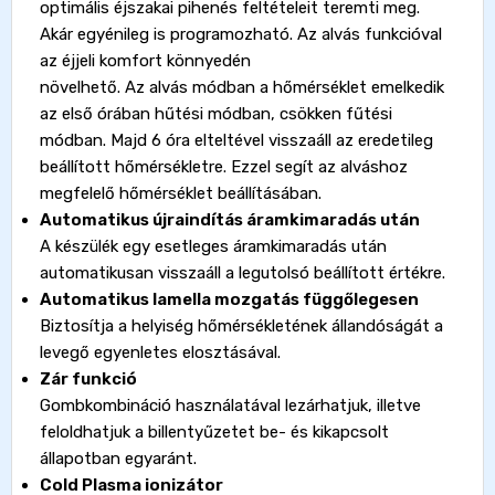
optimális éjszakai pihenés feltételeit teremti meg.
Akár egyénileg is programozható. Az alvás funkcióval
az éjjeli komfort könnyedén
növelhető. Az alvás módban a hőmérséklet emelkedik
az első órában hűtési módban, csökken fűtési
módban. Majd 6 óra elteltével visszaáll az eredetileg
beállított hőmérsékletre. Ezzel segít az alváshoz
megfelelő hőmérséklet beállításában.
Automatikus újraindítás áramkimaradás után
A készülék egy esetleges áramkimaradás után
automatikusan visszaáll a legutolsó beállított értékre.
Automatikus lamella mozgatás függőlegesen
Biztosítja a helyiség hőmérsékletének állandóságát a
levegő egyenletes elosztásával.
Zár funkció
Gombkombináció használatával lezárhatjuk, illetve
feloldhatjuk a billentyűzetet be- és kikapcsolt
állapotban egyaránt.
Cold Plasma ionizátor