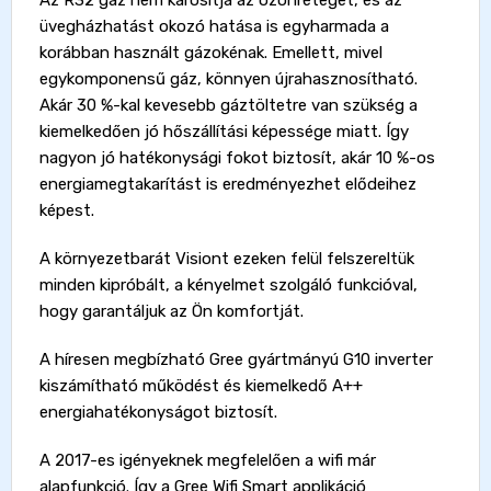
Az R32 gáz nem károsítja az ózonréteget, és az
üvegházhatást okozó hatása is egyharmada a
korábban használt gázokénak. Emellett, mivel
egykomponensű gáz, könnyen újrahasznosítható.
Akár 30 %-kal kevesebb gáztöltetre van szükség a
kiemelkedően jó hőszállítási képessége miatt. Így
nagyon jó hatékonysági fokot biztosít, akár 10 %-os
energiamegtakarítást is eredményezhet elődeihez
képest.
A környezetbarát Visiont ezeken felül felszereltük
minden kipróbált, a kényelmet szolgáló funkcióval,
hogy garantáljuk az Ön komfortját.
A híresen megbízható Gree gyártmányú G10 inverter
kiszámítható működést és kiemelkedő A++
energiahatékonyságot biztosít.
A 2017-es igényeknek megfelelően a wifi már
alapfunkció. Így a Gree Wifi Smart applikáció