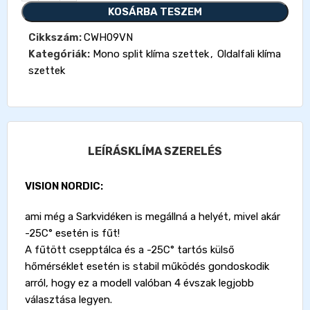
KOSÁRBA TESZEM
Cikkszám:
CWH09VN
Kategóriák:
Mono split klíma szettek
,
Oldalfali klíma
szettek
LEÍRÁS
KLÍMA SZERELÉS
VISION NORDIC:
ami még a Sarkvidéken is megállná a helyét, mivel akár
-25C° esetén is fűt!
A fűtött csepptálca és a -25C° tartós külső
hőmérséklet esetén is stabil működés gondoskodik
arról, hogy ez a modell valóban 4 évszak legjobb
választása legyen.