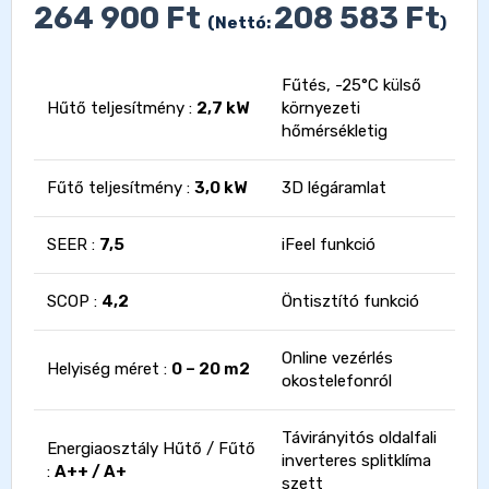
264 900
Ft
208 583
Ft
(Nettó:
)
Fűtés, -25°C külső
Hűtő teljesítmény :
2,7 kW
környezeti
hőmérsékletig
Fűtő teljesítmény :
3,0 kW
3D légáramlat
SEER :
7,5
iFeel funkció
SCOP :
4,2
Öntisztító funkció
Online vezérlés
Helyiség méret :
0 – 20 m2
okostelefonról
Távirányitós oldalfali
Energiaosztály Hűtő / Fűtő
inverteres splitklíma
:
A++ / A+
szett