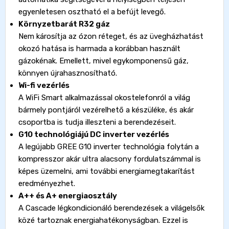
egyenletesen osztható el a befújt levegő.
Környzetbarát R32 gáz
Nem károsítja az ózon réteget, és az üvegházhatást
okozó hatása is harmada a korábban használt
gázokénak. Emellett, mivel egykomponensű gáz,
könnyen újrahasznosítható.
Wi-fi vezérlés
A WiFi Smart alkalmazással okostelefonról a világ
bármely pontjáról vezérelhető a készüléke, és akár
csoportba is tudja illeszteni a berendezéseit.
G10 technológiájú DC inverter vezérlés
A legújabb GREE G10 inverter technológia folytán a
kompresszor akár ultra alacsony fordulatszámmal is
képes üzemelni, ami további energiamegtakarítást
eredményezhet.
A++ és A+ energiaosztály
A Cascade légkondicionáló berendezések a világelsők
közé tartoznak energiahatékonyságban. Ezzel is