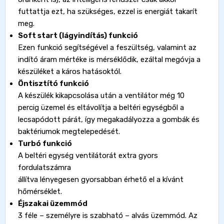
futtattja ezt, ha szükséges, ezzel is energiát takarít
meg.
Soft start (lágyindítás) funkció
Ezen funkció segítségével a feszültség, valamint az
indító áram mértéke is mérséklődik, ezáltal megóvja a
készüléket a káros hatásoktól.
Öntisztító funkció
A készülék kikapcsolása után a ventilátor még 10
percig üzemel és eltávolítja a beltéri egységből a
lecsapódott párát, így megakadályozza a gombák és
baktériumok megtelepedését.
Turbó funkció
A beltéri egység ventilátorát extra gyors
fordulatszámra
állítva lényegesen gyorsabban érhető el a kívánt
hőmérséklet.
Éjszakai üzemmód
3 féle – személyre is szabható – alvás üzemmód. Az