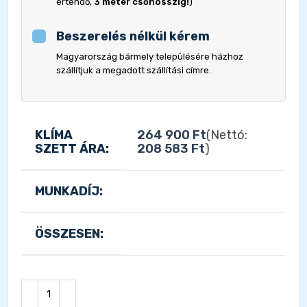
értendő,
3 méter csőhosszig!
)
Beszerelés nélkül kérem
Magyarország bármely településére házhoz
szállítjuk a megadott szállítási címre.
KLÍMA
264 900
Ft
(Nettó:
SZETT ÁRA:
208 583
Ft
)
MUNKADÍJ:
ÖSSZESEN: