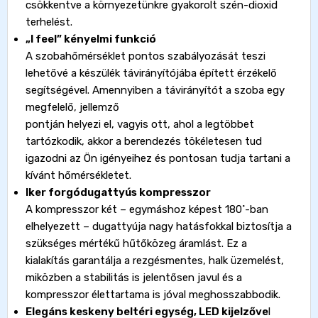
csökkentve a környezetünkre gyakorolt szén-dioxid
terhelést.
„I feel” kényelmi funkció
A szobahőmérséklet pontos szabályozását teszi
lehetővé a készülék távirányítójába épített érzékelő
segítségével. Amennyiben a távirányítót a szoba egy
megfelelő, jellemző
pontján helyezi el, vagyis ott, ahol a legtöbbet
tartózkodik, akkor a berendezés tökéletesen tud
igazodni az Ön igényeihez és pontosan tudja tartani a
kívánt hőmérsékletet.
Iker forgódugattyús kompresszor
A kompresszor két – egymáshoz képest 180˚-ban
elhelyezett – dugattyúja nagy hatásfokkal biztosítja a
szükséges mértékű hűtőközeg áramlást. Ez a
kialakítás garantálja a rezgésmentes, halk üzemelést,
miközben a stabilitás is jelentősen javul és a
kompresszor élettartama is jóval meghosszabbodik.
Elegáns keskeny beltéri egység, LED kijelzőve
l