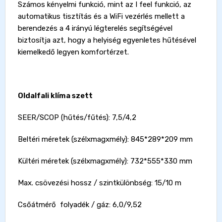
Számos kényelmi funkció, mint az I feel funkció, az
automatikus tisztítás és a WiFi vezérlés mellett a
berendezés a 4 irányú légterelés segítségével
biztosítja azt, hogy a helyiség egyenletes hűtésével
kiemelkedő legyen komfortérzet.
Oldalfali klíma szett
SEER/SCOP (hűtés/fűtés): 7,5/4,2
Beltéri méretek (szélxmagxmély): 845*289*209 mm
Kültéri méretek (szélxmagxmély): 732*555*330 mm
Max. csövezési hossz / szintkülönbség: 15/10 m
Csőátmérő folyadék / gáz: 6,0/9,52