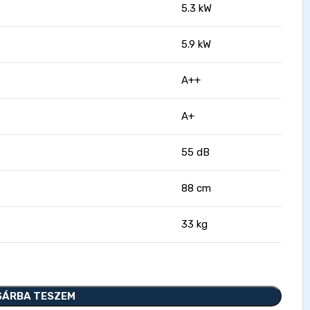
5.3 kW
5.9 kW
A++
A+
55 dB
88 cm
33 kg
SÁRBA TESZEM