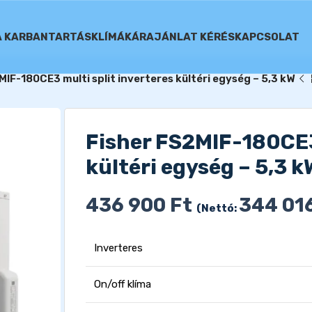
A KARBANTARTÁS
KLÍMÁK
ÁRAJÁNLAT KÉRÉS
KAPCSOLAT
MIF-180CE3 multi split inverteres kültéri egység – 5,3 kW
Fisher FS2MIF-180CE3 
kültéri egység – 5,3 k
436 900
Ft
344 01
(Nettó:
Inverteres
On/off klíma