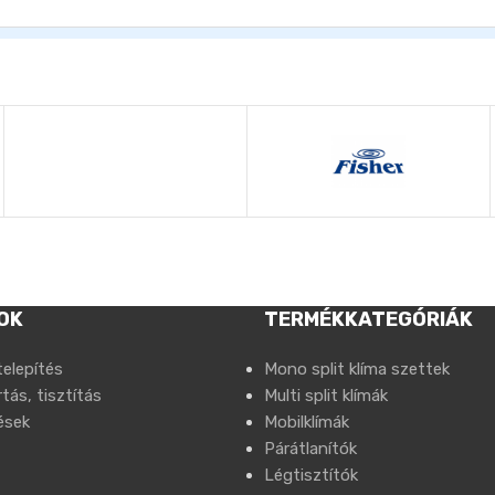
OK
TERMÉKKATEGÓRIÁK
telepítés
Mono split klíma szettek
tás, tisztítás
Multi split klímák
ések
Mobilklímák
Párátlanítók
Légtisztítók