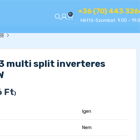
+36 (70) 443 326
0
Hétfő-Szombat: 9:00 - 19:
multi split inverteres
W
6
Ft
)
Igen
Nem