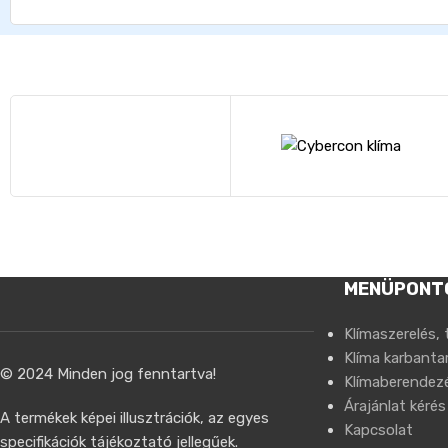
MENÜPONT
Klímaszerelés, 
Klíma karbantar
© 2024 Minden jog fenntartva!
Klímaberendez
Árajánlat kérés
A termékek képei illusztrációk, az egyes
Kapcsolat
specifikációk tájékoztató jellegűek.