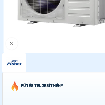
Kattints a nagyításhoz
FŰTÉS TELJESÍTMÉNY