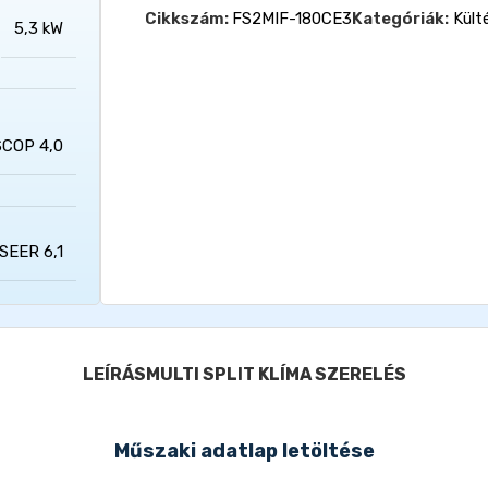
Cikkszám:
FS2MIF-180CE3
Kategóriák:
Kült
5,3 kW
SCOP 4,0
SEER 6,1
LEÍRÁS
MULTI SPLIT KLÍMA SZERELÉS
Műszaki adatlap letöltése