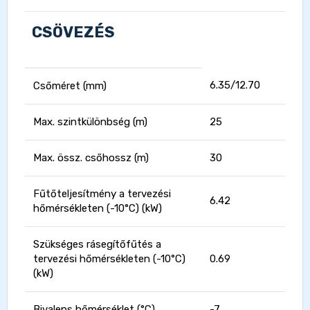
CSÖVEZÉS
6.35/12.70
Csőméret (mm)
Max. szintkülönbség (m)
25
Max. össz. csőhossz (m)
30
Fűtőteljesítmény a tervezési
6.42
hőmérsékleten (-10°C) (kW)
Szükséges rásegítőfűtés a
tervezési hőmérsékleten (-10°C)
0.69
(kW)
Bivalens hőmérséklet (°C)
-7