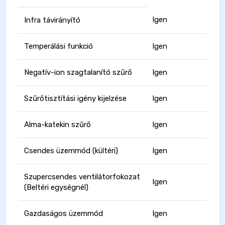
Igen
Infra távirányító
Temperálási funkció
Igen
Negatív-ion szagtalanító szűrő
Igen
Szűrőtisztítási igény kijelzése
Igen
Alma-katekin szűrő
Igen
Csendes üzemmód (kültéri)
Igen
Szupercsendes ventilátorfokozat
Igen
(Beltéri egységnél)
Gazdaságos üzemmód
Igen