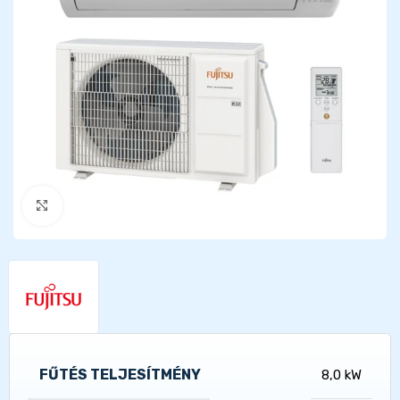
Kattints a nagyításhoz
FŰTÉS TELJESÍTMÉNY
8,0 kW