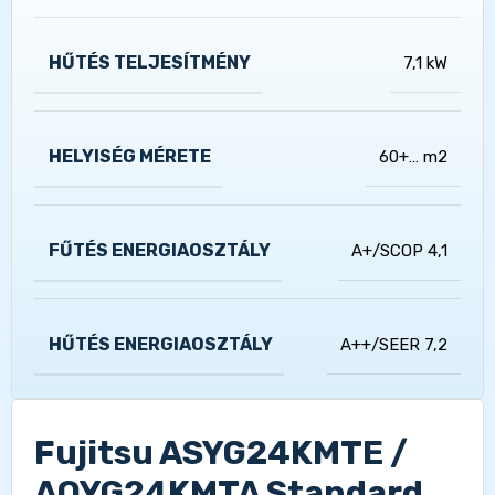
HŰTÉS TELJESÍTMÉNY
7,1 kW
HELYISÉG MÉRETE
60+… m2
FŰTÉS ENERGIAOSZTÁLY
A+/SCOP 4,1
HŰTÉS ENERGIAOSZTÁLY
A++/SEER 7,2
Fujitsu ASYG24KMTE /
AOYG24KMTA Standard