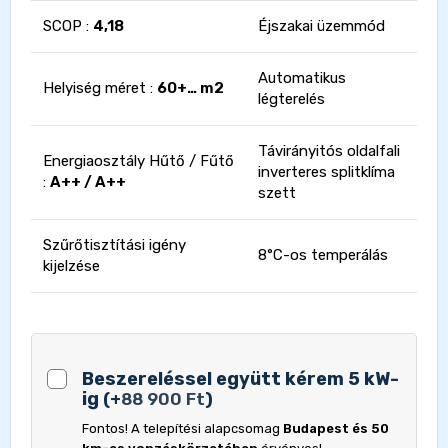
SCOP :
4,18
Éjszakai üzemmód
Automatikus
Helyiség méret :
60+… m2
légterelés
Távirányitós oldalfali
Energiaosztály Hűtő / Fűtő
inverteres splitklíma
:
A++ / A++
szett
Szűrőtisztítási igény
8°C-os temperálás
kijelzése
Beszereléssel együtt kérem 5 kW-
ig
(
+
88 900
Ft
)
Fontos! A telepítési alapcsomag
Budapest és 50