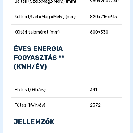
980x280x240
Beltéri (Szél.xMag.xMély.) (mm)
Kültéri (Szél.xMag.xMély.) (mm)
820x716x315
Kültéri talpméret (mm)
600×330
ÉVES ENERGIA
FOGYASZTÁS **
(KWH/ÉV)
341
Hűtés (kWh/év)
Fűtés (kWh/év)
2372
JELLEMZŐK