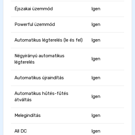
Éjszakai üzemmód
Igen
Powerful üzemmód
Igen
Automatikus légterelés (le és fel)
Igen
Négyirányú automatikus
Igen
légterelés
Automatikus újraindítás
Igen
Automatikus hűtés-fűtés
Igen
átváltás
Melegindítás
Igen
All DC
Igen