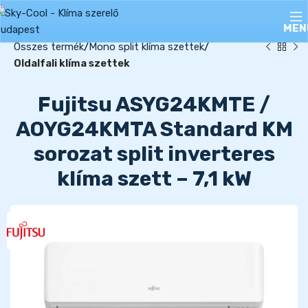
MEN
Összes termék
Mono split klíma szettek
Oldalfali klíma szettek
Fujitsu ASYG24KMTE /
AOYG24KMTA Standard KM
sorozat split inverteres
klíma szett – 7,1 kW