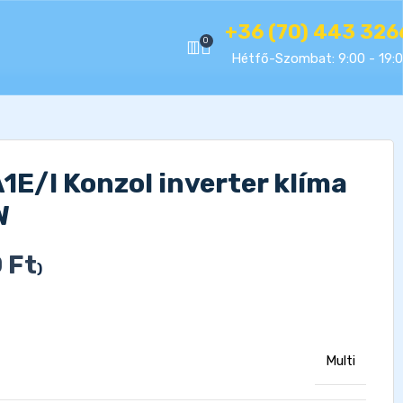
+36 (70) 443 326
0
Hétfő-Szombat: 9:00 - 19:
/I Konzol inverter klíma
W
0
Ft
)
Multi