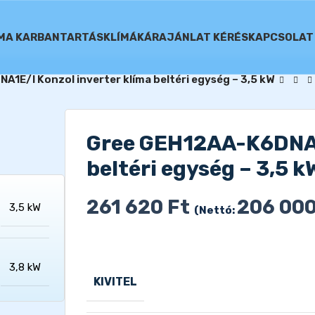
ÍMA KARBANTARTÁS
KLÍMÁK
ÁRAJÁNLAT KÉRÉS
KAPCSOLAT
1E/I Konzol inverter klíma beltéri egység – 3,5 kW
Gree GEH12AA-K6DNA1E
beltéri egység – 3,5 k
261 620
Ft
206 00
3,5 kW
(Nettó:
3,8 kW
KIVITEL