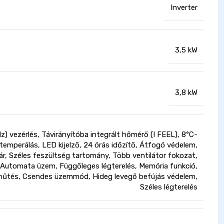
Inverter
3,5 kW
3,8 kW
Hz) vezérlés, Távirányítóba integrált hőmérő (I FEEL), 8°C-
temperálás, LED kijelző, 24 órás időzítő, Átfogó védelem,
ár, Széles feszültség tartomány, Több ventilátor fokozat,
 Automata üzem, Függőleges légterelés, Memória funkció,
 hűtés, Csendes üzemmód, Hideg levegő befújás védelem,
Széles légterelés