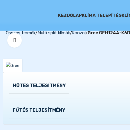
KEZDŐLAP
KLÍMA TELEPÍTÉS
KL
Összes termék
Multi split klímák
Konzol
Gree GEH12AA-K6DNA
Kattints a nagyításhoz
HŰTÉS TELJESÍTMÉNY
FŰTÉS TELJESÍTMÉNY