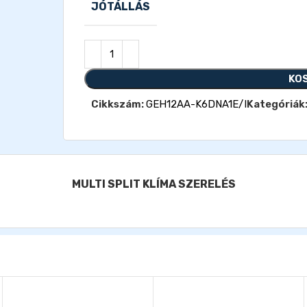
JÓTÁLLÁS
KO
Cikkszám:
GEH12AA-K6DNA1E/I
Kategóriák
MULTI SPLIT KLÍMA SZERELÉS