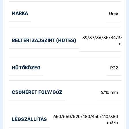
MÁRKA
Gree
39/37/36/35/34/33/3
BELTÉRI ZAJSZINT (HŰTÉS)
dB(A
HŰTŐKÖZEG
R32
CSŐMÉRET FOLY/GŐZ
6/10 mm
650/560/520/480/450/410/380
LÉGSZÁLLÍTÁS
m3/h