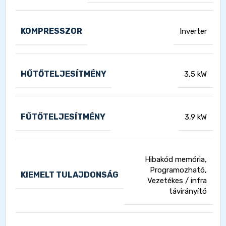
KOMPRESSZOR
Inverter
HŰTŐTELJESÍTMÉNY
3,5 kW
FŰTŐTELJESÍTMÉNY
3,9 kW
Hibakód memória,
Programozható,
KIEMELT TULAJDONSÁG
Vezetékes / infra
távirányító