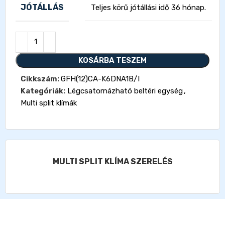
JÓTÁLLÁS
Teljes körű jótállási idő 36 hónap.
KOSÁRBA TESZEM
Cikkszám:
GFH(12)CA-K6DNA1B/I
Kategóriák:
Légcsatornázható beltéri egység
,
Multi split klímák
MULTI SPLIT KLÍMA SZERELÉS