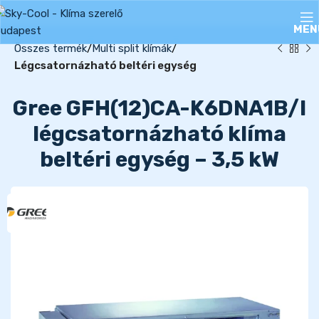
MEN
Összes termék
Multi split klímák
Légcsatornázható beltéri egység
Gree GFH(12)CA-K6DNA1B/I
légcsatornázható klíma
beltéri egység – 3,5 kW