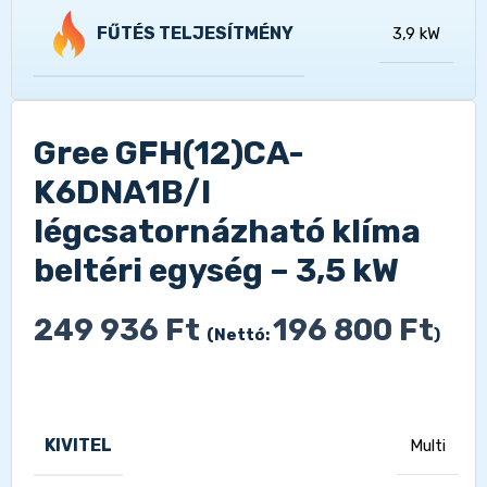
FŰTÉS TELJESÍTMÉNY
3,9 kW
Gree GFH(12)CA-
K6DNA1B/I
légcsatornázható klíma
beltéri egység – 3,5 kW
249 936
Ft
196 800
Ft
(Nettó:
)
KIVITEL
Multi