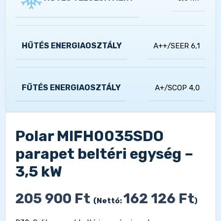
HŰTÉS ENERGIAOSZTÁLY
A++/SEER 6,1
FŰTÉS ENERGIAOSZTÁLY
A+/SCOP 4,0
Polar MIFH0035SDO
parapet beltéri egység –
3,5 kW
205 900
Ft
162 126
Ft
(Nettó:
)