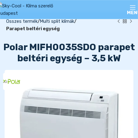
MEN
Összes termék
Multi split klímák
Parapet beltéri egység
Polar MIFH0035SDO parapet
beltéri egység – 3,5 kW