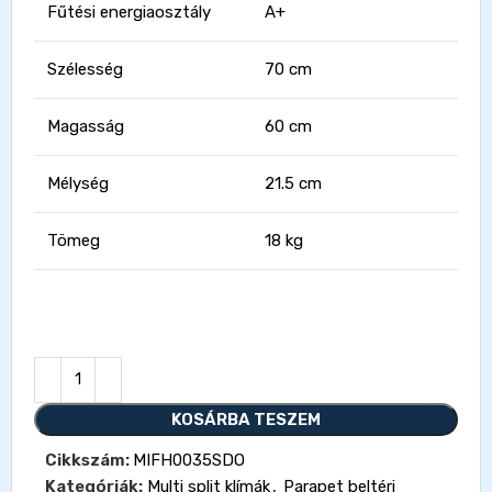
Fűtési energiaosztály
A+
Szélesség
70 cm
Magasság
60 cm
Mélység
21.5 cm
Tömeg
18 kg
KOSÁRBA TESZEM
Cikkszám:
MIFH0035SDO
Kategóriák:
Multi split klímák
,
Parapet beltéri