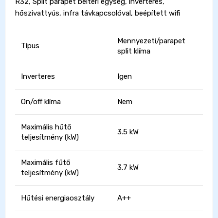
R32, Split parapet beltéri egység, inverteres,
hőszivattyús, infra távkapcsolóval, beépített wifi
Mennyezeti/parapet
Típus
split klíma
Inverteres
Igen
On/off klíma
Nem
Maximális hűtő
3.5 kW
teljesítmény (kW)
Maximális fűtő
3.7 kW
teljesítmény (kW)
Hűtési energiaosztály
A++