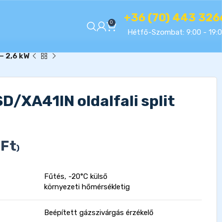
+36 (70) 443 326
0
Hétfő-Szombat: 9:00 - 19:
– 2,6 kW
/XA41IN oldalfali split
0
Ft
)
Fűtés, -20°C külső
környezeti hőmérsékletig
Beépített gázszivárgás érzékelő