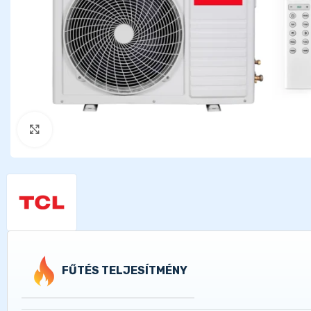
Kattints a nagyításhoz
FŰTÉS TELJESÍTMÉNY