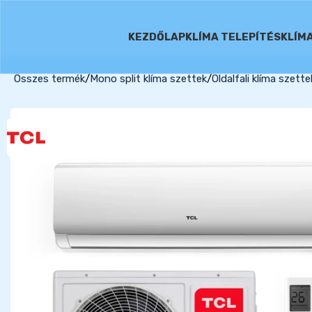
KEZDŐLAP
KLÍMA TELEPÍTÉS
KLÍM
Összes termék
Mono split klíma szettek
Oldalfali klíma szette