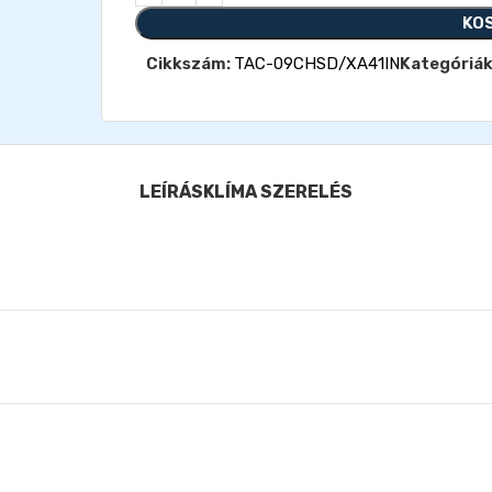
KO
Cikkszám:
TAC-09CHSD/XA41IN
Kategóriák
LEÍRÁS
KLÍMA SZERELÉS