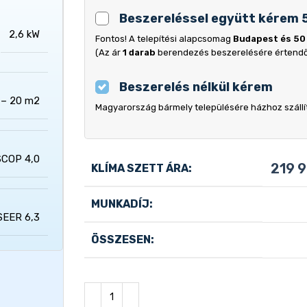
Beszereléssel együtt kérem 
2,6 kW
Fontos! A telepítési alapcsomag
Budapest és 50
(Az ár
1 darab
berendezés beszerelésére értend
Beszerelés nélkül kérem
 – 20 m2
Magyarország bármely településére házhoz szállítj
SCOP 4,0
219 
KLÍMA SZETT ÁRA:
MUNKADÍJ:
SEER 6,3
ÖSSZESEN: