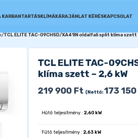
A KARBANTARTÁS
KLÍMÁK
ÁRAJÁNLAT KÉRÉS
KAPCSOLAT
k
TCL ELITE TAC-09CHSD/XA41IN oldalfali split klíma szett 
TCL ELITE TAC-09CHSD
klíma szett – 2,6 kW
219 900
Ft
173 15
(Nettó:
Hűtő teljesítmény :
2,60 kW
Fűtő teljesítmény :
2,63 kW