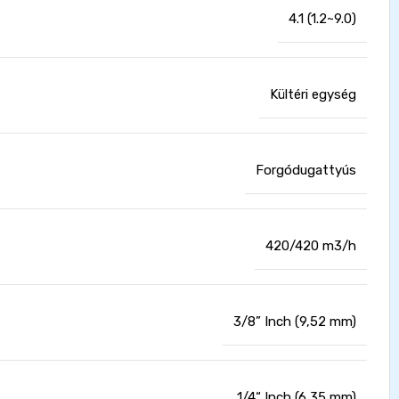
4.1 (1.2~9.0)
Kültéri egység
Forgódugattyús
420/420 m3/h
3/8” Inch (9,52 mm)
1/4“ Inch (6,35 mm)