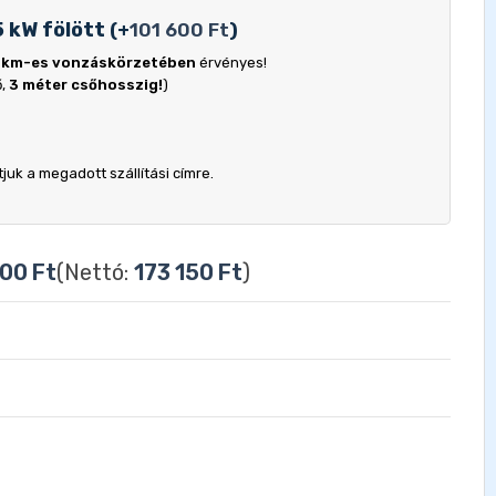
5 kW fölött
(
+
101 600
Ft
)
 km-es vonzáskörzetében
érvényes!
ő,
3 méter csőhosszig!
)
uk a megadott szállítási címre.
900
Ft
(Nettó:
173 150
Ft
)