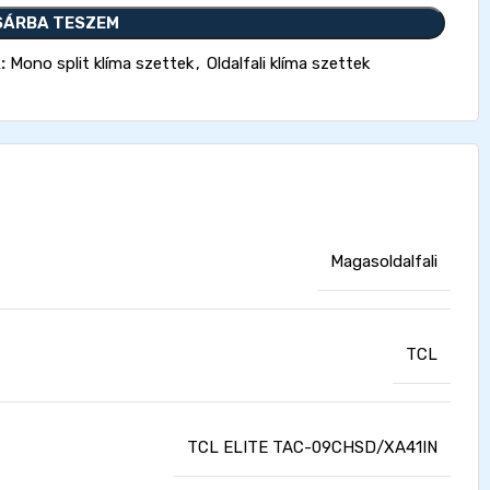
SÁRBA TESZEM
:
Mono split klíma szettek
,
Oldalfali klíma szettek
Magasoldalfali
TCL
TCL ELITE TAC-09CHSD/XA41IN