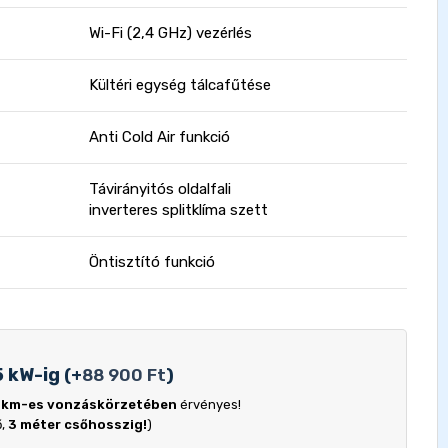
Wi-Fi (2,4 GHz) vezérlés
Kültéri egység tálcafűtése
Anti Cold Air funkció
Távirányitós oldalfali
inverteres splitklíma szett
Öntisztító funkció
5 kW-ig
(
+
88 900
Ft
)
 km-es vonzáskörzetében
érvényes!
ő,
3 méter csőhosszig!
)