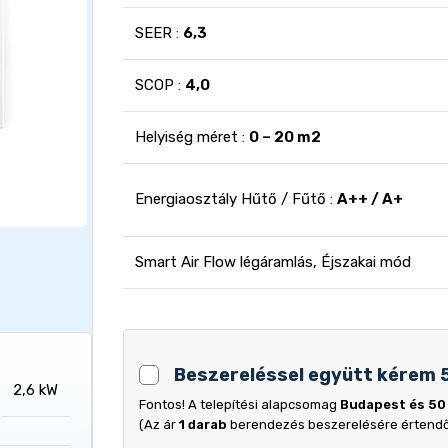
SEER :
6,3
SCOP :
4,0
Helyiség méret :
0 – 20 m2
Energiaosztály Hűtő / Fűtő :
A++ / A+
Smart Air Flow légáramlás, Éjszakai mód
Beszereléssel együtt kérem 
2,6 kW
Fontos! A telepítési alapcsomag
Budapest és 50
(Az ár
1 darab
berendezés beszerelésére értend