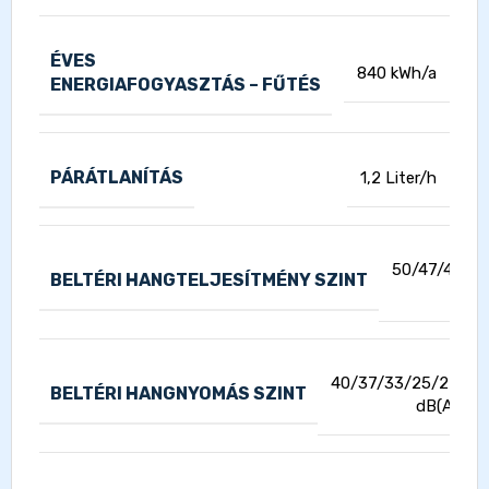
ÉVES
840 kWh/a
ENERGIAFOGYASZTÁS – FŰTÉS
PÁRÁTLANÍTÁS
1,2 Liter/h
50/47/43/3
BELTÉRI HANGTELJESÍTMÉNY SZINT
d
40/37/33/25/22
BELTÉRI HANGNYOMÁS SZINT
dB(A)