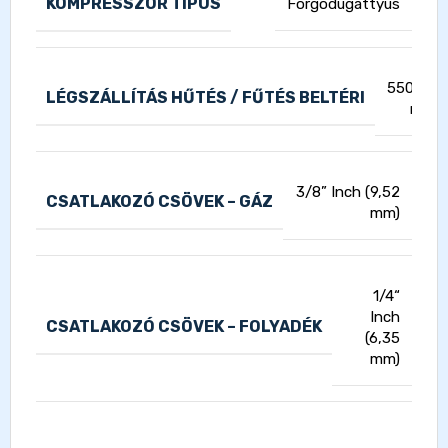
KOMPRESSZOR TIPUS
Forgódugattyús
550/550
LÉGSZÁLLÍTÁS HŰTÉS / FŰTÉS BELTÉRI
m3/h
3/8” Inch (9,52
CSATLAKOZÓ CSÖVEK – GÁZ
mm)
1/4“
Inch
CSATLAKOZÓ CSÖVEK – FOLYADÉK
(6,35
mm)