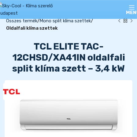
MEN
Összes termék
Mono split klíma szettek
Oldalfali klíma szettek
TCL ELITE TAC-
12CHSD/XA41IN oldalfali
split klíma szett – 3,4 kW