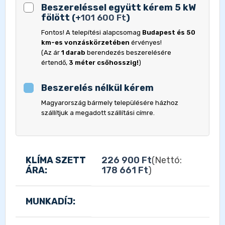
Beszereléssel együtt kérem 5 kW
fölött
(
+
101 600
Ft
)
Fontos! A telepítési alapcsomag
Budapest és 50
km-es vonzáskörzetében
érvényes!
(Az ár
1 darab
berendezés beszerelésére
értendő,
3 méter csőhosszig!
)
Beszerelés nélkül kérem
Magyarország bármely településére házhoz
szállítjuk a megadott szállítási címre.
KLÍMA SZETT
226 900
Ft
(Nettó:
ÁRA:
178 661
Ft
)
MUNKADÍJ: