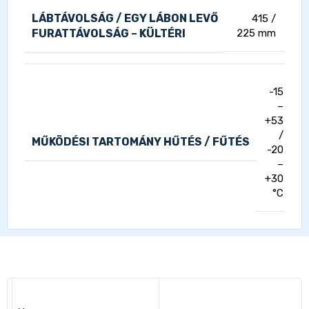
LÁBTÁVOLSÁG / EGY LÁBON LEVŐ
415 /
FURATTÁVOLSÁG – KÜLTÉRI
225 mm
-15
–
+53
/
MŰKÖDÉSI TARTOMÁNY HŰTÉS / FŰTÉS
-20
–
+30
°C