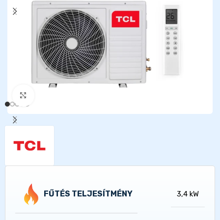
Kattints a nagyításhoz
FŰTÉS TELJESÍTMÉNY
3,4 kW