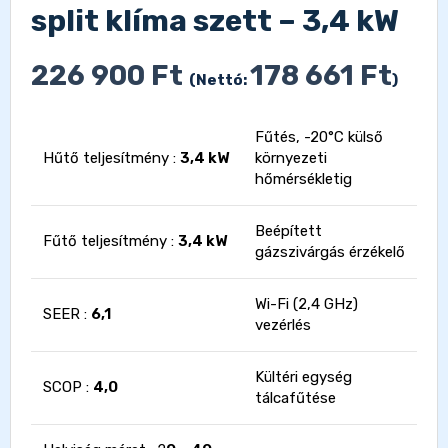
split klíma szett – 3,4 kW
226 900
Ft
178 661
Ft
(Nettó:
)
Fűtés, -20°C külső
Hűtő teljesítmény :
3,4 kW
környezeti
hőmérsékletig
Beépített
Fűtő teljesítmény :
3,4 kW
gázszivárgás érzékelő
Wi-Fi (2,4 GHz)
SEER :
6,1
vezérlés
Kültéri egység
SCOP :
4,0
tálcafűtése