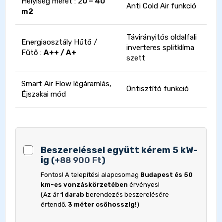
Helyiség méret : 2
0 – 40
Anti Cold Air funkció
m2
Távirányitós oldalfali
Energiaosztály Hűtő /
inverteres splitklíma
Fűtő :
A++ / A+
szett
Smart Air Flow légáramlás,
Öntisztító funkció
Éjszakai mód
Beszereléssel együtt kérem 5 kW-
ig
(
+
88 900
Ft
)
Fontos! A telepítési alapcsomag
Budapest és 50
km-es vonzáskörzetében
érvényes!
(Az ár
1 darab
berendezés beszerelésére
értendő,
3 méter csőhosszig!
)