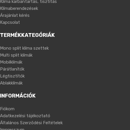
Klíma karbantartás, tisztítás
Klímaberendezések
Árajánlat kérés
Kapcsolat
TERMÉKKATEGÓRIÁK
Mono split klíma szettek
Multi split klímák
Mobilklímák
Párátlanítók
Légtisztítók
Ablakklímák
INFORMÁCIÓK
Fiókom
Adatkezelési tájékoztató
Általános Szerződési Feltételek
Impresszum